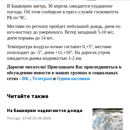
В Башкирии завтра, 30 апреля, ожидается ухудшение
погоды. Об этом сообщили в пресс-службе госкомитета
РБ по ЧС.
Местами по региону пройдет небольшой дождь, днем по
юго-востоку до умеренного. Ветер западный 5-10 м/с,
днем порывы до 14 м/с.
Температура воздуха ночью составит 0,+5°, местами
похолодает до -5°, днем +11,+16°. На дорогах утром
ожидается дымка видимостью 1-2 км.
Дорогие читатели! Приглашаем Вас присоединиться к
обсуждению новости в наших группах в социальных
сетях -
ВК
,
Телеграм
и
Одноклассники
Читайте также
На Башкирию надвигаются дожди
Погода
07:00
29.04.2026