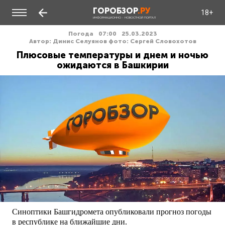
ГОРОБЗОР
.РУ
18+
ИНФОРМАЦИОННО - НОВОСТНОЙ ПОРТАЛ
Погода
07:00
25.03.2023
Автор: Динис Селуянов фото: Сергей Словохотов
Плюсовые температуры и днем и ночью
ожидаются в Башкирии
Синоптики Башгидромета опубликовали прогноз погоды
в республике на ближайшие дни.