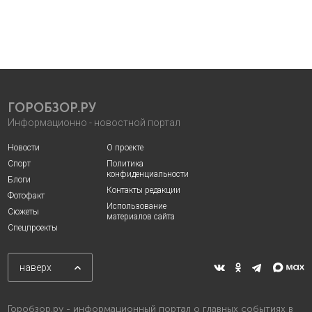
ГОРОБЗОР.РУ
Информационно - новостной портал
Новости
О проекте
Спорт
Политика
конфиденциальности
Блоги
Контакты редакции
Фотофакт
Использование
Сюжеты
материалов сайта
Спецпроекты
наверх
Горобзор.ру - информационный портал о главных событиях в