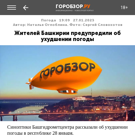
ГОРОБЗОР
.РУ
18+
ИНФОРМАЦИОННО - НОВОСТНОЙ ПОРТАЛ
Погода
19:09
27.01.2023
Автор: Наталья Оглоблина. Фото: Сергей Словохотов
Жителей Башкирии предупредили об
ухудшении погоды
Синоптики Башгидрометцентра рассказали об ухудшении
погоды в республике 28 января.