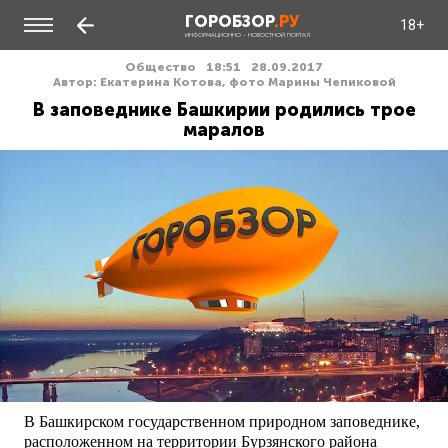
ГОРОБЗОР
.РУ
18+
ИНФОРМАЦИОННО - НОВОСТНОЙ ПОРТАЛ
Общество
18:51
28.09.2017
Автор: Екатерина Котова, фото Марины Чепиковой
В заповеднике Башкирии родились трое
маралов
В Башкирском государственном природном заповеднике,
расположенном на территории Бурзянского района