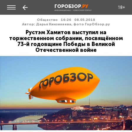
ГОРОБЗОР
.РУ
18+
ИНФОРМАЦИОННО - НОВОСТНОЙ ПОРТАЛ
Общество
16:26
08.05.2018
Автор: Дарья Кинзикеева, фото ГорОбзор.ру
Рустэм Хамитов выступил на
торжественном собрании, посвящённом
73-й годовщине Победы в Великой
Отечественной войне