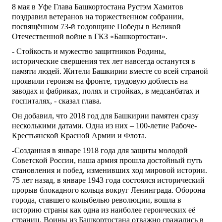
8 мая в Уфе Глава Башкортостана Рустэм Хамитов
поздравил ветеранов на торжественном собрании,
посвящённом 73-й годовщине Победы в Великой
Отечественной войне в ГКЗ «Башкортостан».
- Стойкость и мужество защитников Родины,
исторические свершения тех лет навсегда останутся в
памяти людей. Жители Башкирии вместе со всей страной
проявили героизм на фронте, трудовую доблесть на
заводах и фабриках, полях и стройках, в медсанбатах и
госпиталях, - сказал глава.
Он добавил, что 2018 год для Башкирии памятен сразу
несколькими датами. Одна из них – 100-летие Рабоче-
Крестьянской Красной Армии и Флота.
-Созданная в январе 1918 года для защиты молодой
Советской России, наша армия прошла достойный путь
становления и побед, изменивших ход мировой истории.
75 лет назад, в январе 1943 года состоялся исторический
прорыв блокадного кольца вокруг Ленинграда. Оборона
города, ставшего колыбелью революции, вошла в
историю страны как одна из наиболее героических её
страниц. Воины из Башкортостана отважно сражались в