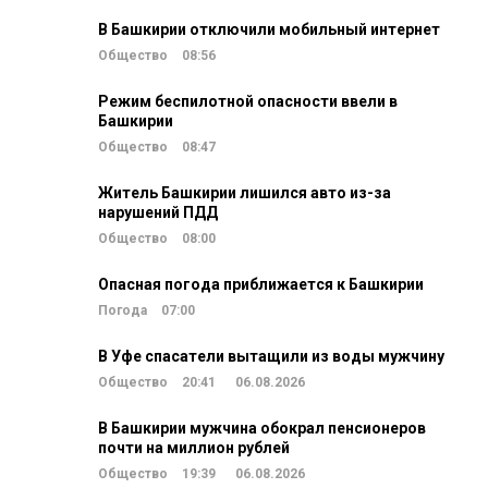
В Башкирии отключили мобильный интернет
Общество
08:56
Режим беспилотной опасности ввели в
Башкирии
Общество
08:47
Житель Башкирии лишился авто из-за
нарушений ПДД
Общество
08:00
Опасная погода приближается к Башкирии
Погода
07:00
В Уфе спасатели вытащили из воды мужчину
Общество
20:41
06.08.2026
В Башкирии мужчина обокрал пенсионеров
почти на миллион рублей
Общество
19:39
06.08.2026