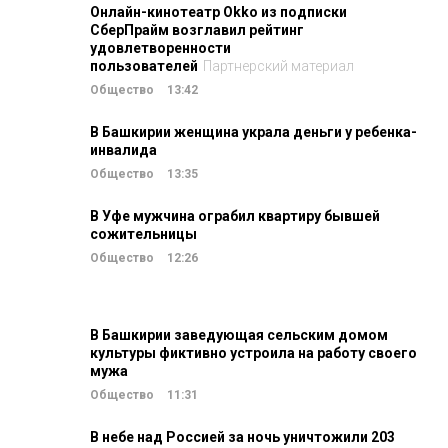
Онлайн-кинотеатр Okko из подписки
СберПрайм возглавил рейтинг
удовлетворенности
пользователей
Партнерский материал
Общество
13:42
В Башкирии женщина украла деньги у ребенка-
инвалида
Общество
13:35
В Уфе мужчина ограбил квартиру бывшей
сожительницы
Общество
12:26
В Башкирии заведующая сельским домом
культуры фиктивно устроила на работу своего
мужа
Общество
11:31
В небе над Россией за ночь уничтожили 203