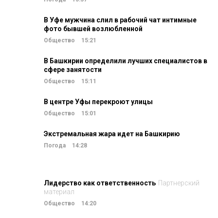
В Уфе мужчина слил в рабочий чат интимные
фото бывшей возлюбленной
Общество
15:21
В Башкирии определили лучших специалистов в
сфере занятости
Общество
15:11
В центре Уфы перекроют улицы
Общество
15:01
Экстремальная жара идет на Башкирию
Погода
14:28
Лидерство как ответственность
Партнерский
материал
Общество
14:20