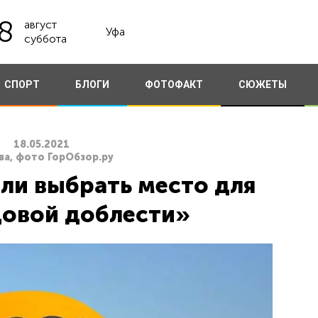
8
август
Уфа
суббота
СПОРТ
БЛОГИ
ФОТОФАКТ
СЮЖЕТЫ
18.05.2021
ва, фото ГорОбзор.ру
и выбрать место для
довой доблести»