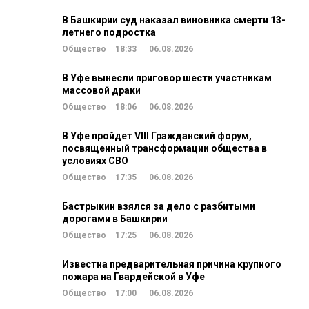
В Башкирии суд наказал виновника смерти 13-
летнего подростка
Общество
18:33
06.08.2026
В Уфе вынесли приговор шести участникам
массовой драки
Общество
18:06
06.08.2026
В Уфе пройдет VIII Гражданский форум,
посвященный трансформации общества в
условиях СВО
Общество
17:35
06.08.2026
Бастрыкин взялся за дело с разбитыми
дорогами в Башкирии
Общество
17:25
06.08.2026
Известна предварительная причина крупного
пожара на Гвардейской в Уфе
Общество
17:00
06.08.2026