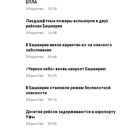
БПЛА
Общество
10:29
Ландшафтные пожары вспыхнули в двух
районах Башкирии
Общество
10:08
В Башкирии ввели карантин из-за опасного
заболевания
Общество
09:48
«Черное небо» вновь накроет Башкирию
Общество
09:29
В Башкирии отменили режим беспилотной
опасности
Общество
09:10
Десятки рейсов задерживаются в аэропорту
Уфы
Общество
09:05