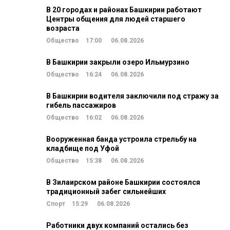
В 20 городах и районах Башкирии работают
Центры общения для людей старшего
возраста
Общество
17:00
06.08.2026
В Башкирии закрыли озеро Ильмурзино
Общество
16:24
06.08.2026
В Башкирии водителя заключили под стражу за
гибель пассажиров
Общество
16:02
06.08.2026
Вооруженная банда устроила стрельбу на
кладбище под Уфой
Общество
15:38
06.08.2026
В Зилаирском районе Башкирии состоялся
традиционный забег сильнейших
Спорт
15:29
06.08.2026
Работники двух компаний остались без