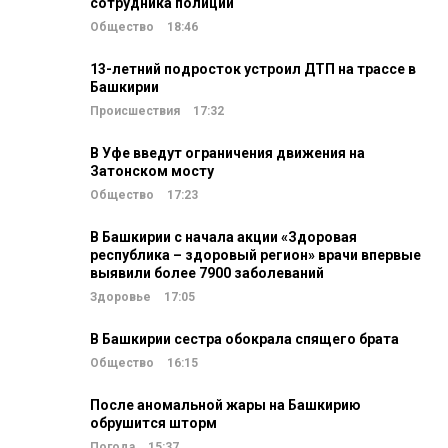
сотрудника полиции
Общество
18:46
13-летний подросток устроил ДТП на трассе в
Башкирии
Происшествия
17:32
В Уфе введут ограничения движения на
Затонском мосту
Общество
17:23
В Башкирии с начала акции «Здоровая
республика – здоровый регион» врачи впервые
выявили более 7900 заболеваний
Здоровье
17:05
В Башкирии сестра обокрала спящего брата
Общество
16:15
После аномальной жары на Башкирию
обрушится шторм
Погода
15:37