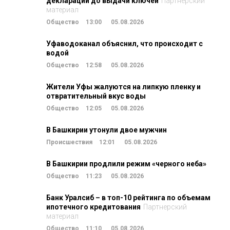
декларации до выдачи ключей
Партнерский
материал
Общество
13:00
05.08.2026
Уфаводоканал объяснил, что происходит с
водой
Общество
12:58
05.08.2026
Жители Уфы жалуются на липкую пленку и
отвратительный вкус воды
Общество
12:05
05.08.2026
В Башкирии утонули двое мужчин
Происшествия
12:01
05.08.2026
В Башкирии продлили режим «черного неба»
Общество
11:23
05.08.2026
Банк Уралсиб – в топ-10 рейтинга по объемам
ипотечного кредитования
Партнерский
материал
Общество
11:10
05.08.2026