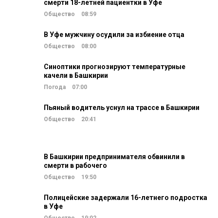
смерти 18-летней пациентки в Уфе
Общество
08:59
В Уфе мужчину осудили за избиение отца
Общество
08:00
Синоптики прогнозируют температурные
качели в Башкирии
Погода
07:00
Пьяный водитель уснул на трассе в Башкирии
Общество
20:41
В Башкирии предпринимателя обвинили в
смерти в рабочего
Общество
19:50
Полицейские задержали 16-летнего подростка
в Уфе