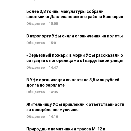
Более 3,8 тонны макулатуры собрали
школьники Давлекановского района Башкирии
Общество
15:08
В аэропорту Уфы сняли ограничения на полеты
Общество
15:01
«Серьезный пожар»: в мэрии Уфы рассказали о
ситуации с погорельцами с Гвардейской улицы
Общество
14:47
В Уфе организация выплатила 3,5 млн рублей
долга по зарплате
Общество
14:35
Жительницу Уфы привлекли к ответственности
за оскорбление мужчины
Общество
14:16
Природные памятники и трасса М-12 в