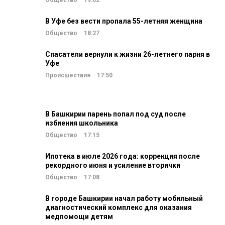
Общество
19:02
В Уфе без вести пропала 55-летняя женщина
Общество
18:27
Спасатели вернули к жизни 26-летнего парня в
Уфе
Происшествия
17:50
В Башкирии парень попал под суд после
избиения школьника
Общество
17:15
Ипотека в июле 2026 года: коррекция после
рекордного июня и усиление вторички
Общество
17:08
В городе Башкирии начал работу мобильный
диагностический комплекс для оказания
медпомощи детям