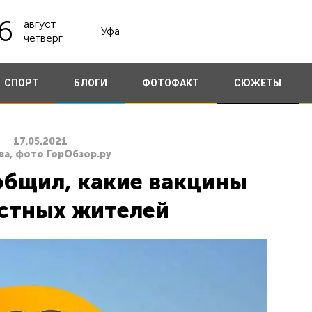
6
август
Уфа
четверг
СПОРТ
БЛОГИ
ФОТОФАКТ
СЮЖЕТЫ
17.05.2021
ва, фото ГорОбзор.ру
бщил, какие вакцины
стных жителей