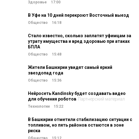
Здоровье
17:00
В Уфе на 10 дней перекроют Восточный выезд
Общество
16:18
Стало известно, сколько заплатят уфимцам за
утрату имущества и вред здоровью при атаках
БПЛА
Общество
15:48
Жители Башкирии увидят самый яркий
звездопад года
Общество
15:36
Нейросеть Kandinsky будет создавать видео
для обучения роботов
Партнерский материал
Технологии
15:22
В Башкирии отметили стабилизацию ситуации с
топливом, но пять районов остаются в зоне
риска
Общество
15:12