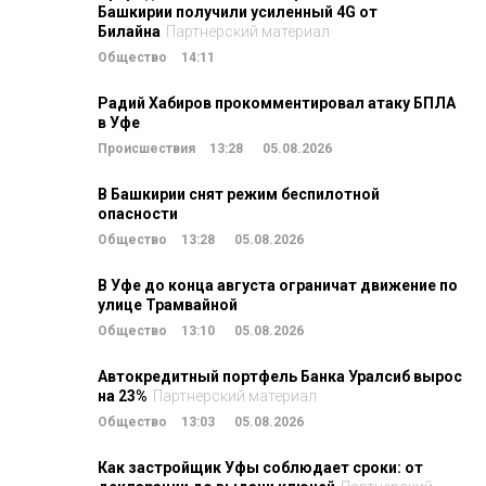
Башкирии получили усиленный 4G от
Билайна
Партнерский материал
Общество
14:11
Радий Хабиров прокомментировал атаку БПЛА
в Уфе
Происшествия
13:28
05.08.2026
В Башкирии снят режим беспилотной
опасности
Общество
13:28
05.08.2026
В Уфе до конца августа ограничат движение по
улице Трамвайной
Общество
13:10
05.08.2026
Автокредитный портфель Банка Уралсиб вырос
на 23%
Партнерский материал
Общество
13:03
05.08.2026
Как застройщик Уфы соблюдает сроки: от