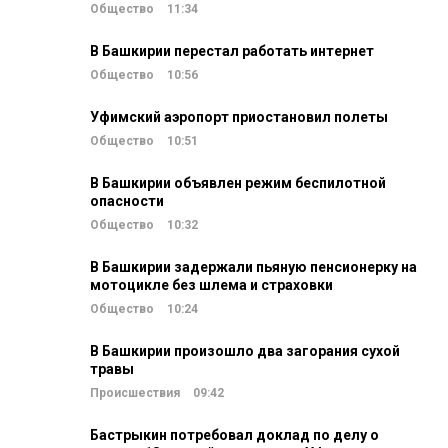
Общество
11:34
В Башкирии перестал работать интернет
Общество
10:56
Уфимский аэропорт приостановил полеты
Общество
10:51
В Башкирии объявлен режим беспилотной
опасности
Общество
10:32
В Башкирии задержали пьяную пенсионерку на
мотоцикле без шлема и страховки
Общество
10:24
В Башкирии произошло два загорания сухой
травы
Происшествия
09:42
Бастрыкин потребовал доклад по делу о