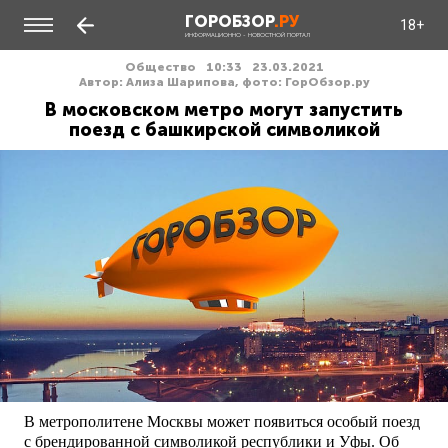
ГОРОБЗОР
.РУ
18+
ИНФОРМАЦИОННО - НОВОСТНОЙ ПОРТАЛ
Общество
10:33
23.03.2021
Автор: Ализа Шарипова, фото: ГорОбзор.ру
В московском метро могут запустить
поезд с башкирской символикой
В метрополитене Москвы может появиться особый поезд
с брендированной символикой республики и Уфы. Об