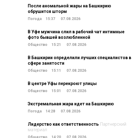
После аномальной жары на Башкирию
обрушится шторм
Погода
15:37
07.08.2026
В Уфе мужчина слил в рабочий чат интимные
фото бывшей возлюбленной
Общество
15:21
07.08.2026
В Башкирии определили лучших специалистов в
сфере занятости
Общество
15:11
07.08.2026
В центре Уфы перекроют улицы
Общество
15:01
07.08.2026
Экстремальная жара идет на Башкирию
Погода
14:28
07.08.2026
Лидерство как ответственность
Партнерский
материал
Общество
14:20
07.08.2026