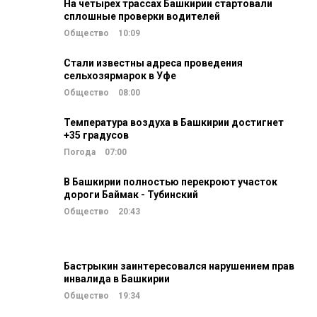
На четырех трассах Башкирии стартовали
сплошные проверки водителей
Общество
10:09
Стали известны адреса проведения
сельхозярмарок в Уфе
Общество
08:00
Температура воздуха в Башкирии достигнет
+35 градусов
Погода
07:00
В Башкирии полностью перекроют участок
дороги Баймак - Тубинский
Общество
20:43
Бастрыкин заинтересовался нарушением прав
инвалида в Башкирии
Общество
19:34