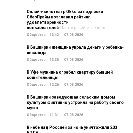
Онлайн-кинотеатр Okko из подписки
СберПрайм возглавил рейтинг
удовлетворенности
пользователей
Партнерский материал
Общество
13:42
07.08.2026
В Башкирии женщина украла деньги у ребенка-
инвалида
Общество
13:35
07.08.2026
В Уфе мужчина ограбил квартиру бывшей
сожительницы
Общество
12:26
07.08.2026
В Башкирии заведующая сельским домом
культуры фиктивно устроила на работу своего
мужа
Общество
11:31
07.08.2026
В небе над Россией за ночь уничтожили 203
БПЛА