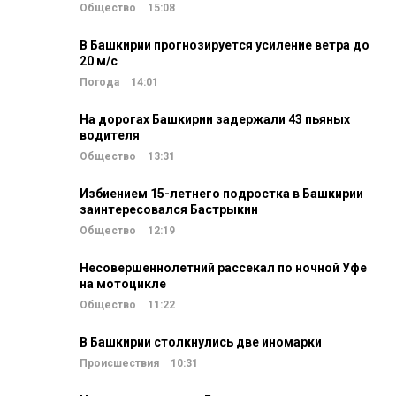
Общество
15:08
В Башкирии прогнозируется усиление ветра до
20 м/c
Погода
14:01
На дорогах Башкирии задержали 43 пьяных
водителя
Общество
13:31
Избиением 15-летнего подростка в Башкирии
заинтересовался Бастрыкин
Общество
12:19
Несовершеннолетний рассекал по ночной Уфе
на мотоцикле
Общество
11:22
В Башкирии столкнулись две иномарки
Происшествия
10:31