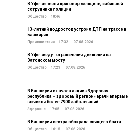
В Уфе вынесли приговор женщине, избившей
сотрудника полиции
Общество
18:46
13-летний подросток устроил ДТП на трассе в
Башкирии
Происшествия
17:32
07.08.2026
В Уфе введут ограничения движения на
Затонском мосту
Общество
17:23
07.08.2026
В Башкирии с начала акции «Здоровая
республика – здоровый регион» врачи впервые
выявили более 7900 заболеваний
Здоровье
17:05
07.08.2026
В Башкирии сестра обокрала спящего брата
Общество
16:15
07.08.2026