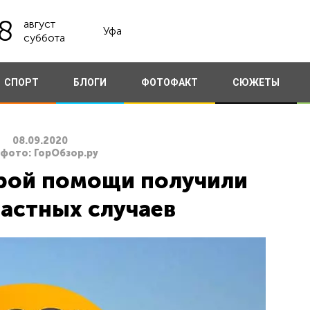
8
август
Уфа
суббота
СПОРТ
БЛОГИ
ФОТОФАКТ
СЮЖЕТЫ
08.09.2020
 фото: ГорОбзор.ру
рой помощи получили
частных случаев