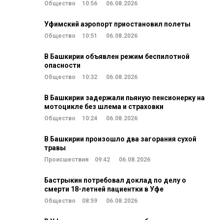
Общество
10:56
06.08.2026
Уфимский аэропорт приостановил полеты
Общество
10:51
06.08.2026
В Башкирии объявлен режим беспилотной
опасности
Общество
10:32
06.08.2026
В Башкирии задержали пьяную пенсионерку на
мотоцикле без шлема и страховки
Общество
10:24
06.08.2026
В Башкирии произошло два загорания сухой
травы
Происшествия
09:42
06.08.2026
Бастрыкин потребовал доклад по делу о
смерти 18-летней пациентки в Уфе
Общество
08:59
06.08.2026