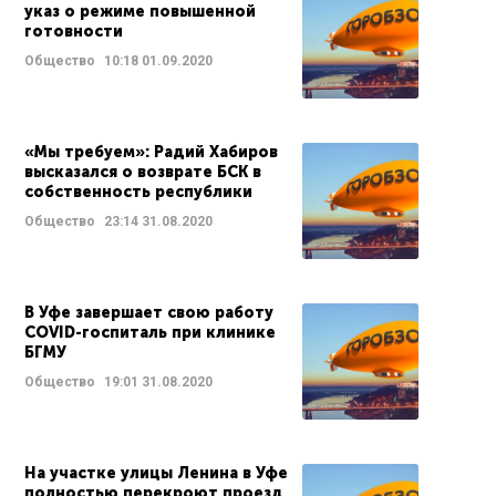
указ о режиме повышенной
готовности
Общество
10:18
01.09.2020
«Мы требуем»: Радий Хабиров
высказался о возврате БСК в
собственность республики
Общество
23:14
31.08.2020
В Уфе завершает свою работу
COVID-госпиталь при клинике
БГМУ
Общество
19:01
31.08.2020
На участке улицы Ленина в Уфе
полностью перекроют проезд