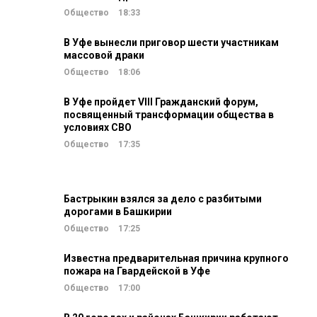
Общество
18:33
В Уфе вынесли приговор шести участникам
массовой драки
Общество
18:06
В Уфе пройдет VIII Гражданский форум,
посвященный трансформации общества в
условиях СВО
Общество
17:35
Бастрыкин взялся за дело с разбитыми
дорогами в Башкирии
Общество
17:25
Известна предварительная причина крупного
пожара на Гвардейской в Уфе
Общество
17:00