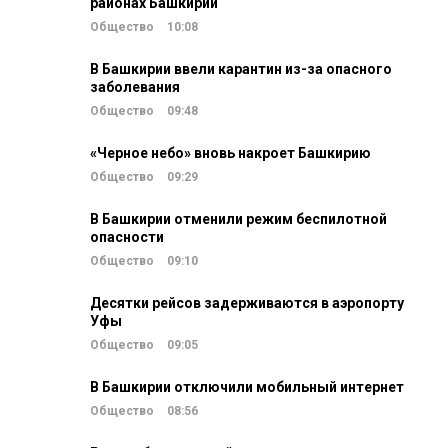
районах Башкирии
Общество
10:08
В Башкирии ввели карантин из-за опасного
заболевания
Общество
09:48
«Черное небо» вновь накроет Башкирию
Общество
09:29
В Башкирии отменили режим беспилотной
опасности
Общество
09:10
Десятки рейсов задерживаются в аэропорту
Уфы
Общество
09:05
В Башкирии отключили мобильный интернет
Общество
08:56