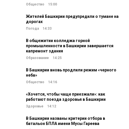
Общество
15:00
Жителей Башкирии предупредили о тумане на
дорогах
Погода
14:33
В общежитии колледжа горной
промышленности в Башкирии завершается
капремонт здания
Образование
14:25
В Башкирии вновь продлили режим «черного
неба»
Общество
14:16
«Хочется, чтобы чаще приезжали»: как
работают поезда здоровья в Башкирии
Здоровье
14:12
В Башкирии названы критерии отбора в
батальон БПЛА имени Мусы Гареева