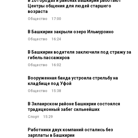
В 20 городах и районах Башкирии работают
Центры общения для людей старшего
возраста
Общество
17:00
В Башкирии закрыли озеро Ильмурзино
Общество
16:24
В Башкирии водителя заключили под стражу за
гибель пассажиров
Общество
16:02
Вооруженная банда устроила стрельбу на
кладбище под Уфой
Общество
15:38
В Зилаирском районе Башкирии состоялся
традиционный забег сильнейших
Спорт
15:29
Работники двух компаний остались без
зарплаты в Башкирии