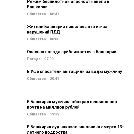
Режим беспилотной опасности ввели в
Башкирии
Общество
08:47
Житель Башкирии лишился авто из-за
нарушений ПДД
Общество
08:00
Опасная погода приближается к Башкирии
Погода
07:00
В Уфе спасатели вытащили из воды мужчину
Общество
20:41
В Башкирии мужчина обокрал пенсионеров
почти на миллион рублей
Общество
19:39
В Башкирии суд наказал виновника смерти 13-
летнего подростка