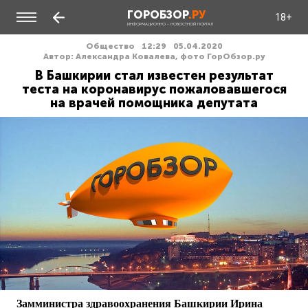
ГОРОБЗОР
.РУ
18+
ИНФОРМАЦИОННО - НОВОСТНОЙ ПОРТАЛ
Общество
12:29
05.04.2020
Автор: Александра Ковалева, фото ГорОбзор.ру
В Башкирии стал известен результат
теста на коронавирус пожаловавшегося
на врачей помощника депутата
Замминистра здравоохранения Башкирии Ирина