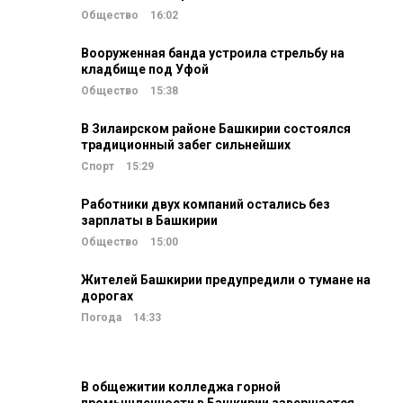
Общество
16:02
Вооруженная банда устроила стрельбу на
кладбище под Уфой
Общество
15:38
В Зилаирском районе Башкирии состоялся
традиционный забег сильнейших
Спорт
15:29
Работники двух компаний остались без
зарплаты в Башкирии
Общество
15:00
Жителей Башкирии предупредили о тумане на
дорогах
Погода
14:33
В общежитии колледжа горной