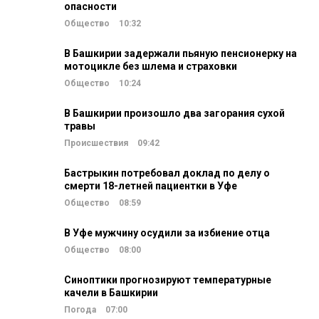
опасности
Общество
10:32
В Башкирии задержали пьяную пенсионерку на
мотоцикле без шлема и страховки
Общество
10:24
В Башкирии произошло два загорания сухой
травы
Происшествия
09:42
Бастрыкин потребовал доклад по делу о
смерти 18-летней пациентки в Уфе
Общество
08:59
В Уфе мужчину осудили за избиение отца
Общество
08:00
Синоптики прогнозируют температурные
качели в Башкирии
Погода
07:00