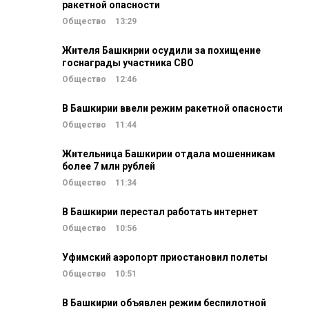
ракетной опасности
Общество
13:29
Жителя Башкирии осудили за похищение
госнаграды участника СВО
Общество
12:46
В Башкирии ввели режим ракетной опасности
Общество
11:44
Жительница Башкирии отдала мошенникам
более 7 млн рублей
Общество
11:34
В Башкирии перестал работать интернет
Общество
10:56
Уфимский аэропорт приостановил полеты
Общество
10:51
В Башкирии объявлен режим беспилотной