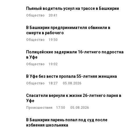
Пьяный водитель уснул на трассе в Башкирии
Общество
20:41
В Башкирии предпринимателя обвинили в
смерти в рабочего
Общество
19:50
Полицейские задержали 16-летнего подростка
в Уфе
Общество
19:02
В Уфе без вести пропала 55-летняя женщина
Общество
18:27
05.08.2026
Спасатели вернули к жизни 26-летнего парня в
Уфе
Происшествия
17:50
05.08.2026
В Башкирии парень попал под суд после
избиения школьника