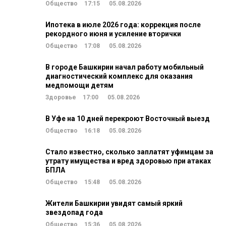
Общество
17:15
05.08.2026
Ипотека в июле 2026 года: коррекция после
рекордного июня и усиление вторички
Общество
17:08
05.08.2026
В городе Башкирии начал работу мобильный
диагностический комплекс для оказания
медпомощи детям
Здоровье
17:00
05.08.2026
В Уфе на 10 дней перекроют Восточный выезд
Общество
16:18
05.08.2026
Стало известно, сколько заплатят уфимцам за
утрату имущества и вред здоровью при атаках
БПЛА
Общество
15:48
05.08.2026
Жители Башкирии увидят самый яркий
звездопад года
Общество
15:36
05.08.2026