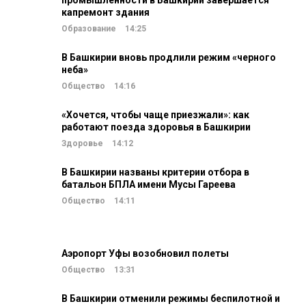
промышленности в Башкирии завершается
капремонт здания
Образование
14:25
В Башкирии вновь продлили режим «черного
неба»
Общество
14:16
«Хочется, чтобы чаще приезжали»: как
работают поезда здоровья в Башкирии
Здоровье
14:12
В Башкирии названы критерии отбора в
батальон БПЛА имени Мусы Гареева
Общество
14:11
Аэропорт Уфы возобновил полеты
Общество
13:31
В Башкирии отменили режимы беспилотной и