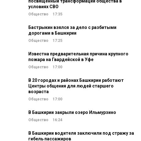
посвященный трансформации общества в
условиях СВО
Общество
17:35
Бастрыкин взялся за дело с разбитыми
дорогами в Башкирии
Общество
17:25
Известна предварительная причина крупного
пожара на Гвардейской в Уфе
Общество
17:00
В 20 городах и районах Башкирии работают
Центры общения для людей старшего
возраста
Общество
17:00
В Башкирии закрыли озеро Ильмурзино
Общество
16:24
В Башкирии водителя заключили под стражу за
гибель пассажиров