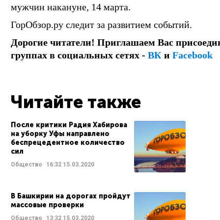
мужчин накануне, 14 марта.
ГорОбзор.ру следит за развитием событий.
Дорогие читатели! Приглашаем Вас присоеди
группах в социальных сетях -
ВК
и
Facebook
Читайте также
После критики Радия Хабирова
на уборку Уфы направлено
беспрецедентное количество
сил
Общество
16:32
15.03.2020
В Башкирии на дорогах пройдут
массовые проверки
Общество
13:32
15.03.2020