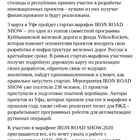
столицы и республики принять участие в разработке
инновационных проектов -
лучшие из них получат
финансирование и будут реализованы.
3
марта в Уфе пройдет
стартап-марафон
IRON ROAD
SHO
W
– это один из этапов совместной программы
Куйбышевской железной дороги и
фонда
YellowRockets
,
которая поможет основателям проектов внедрить свои
разработки в инфраструктуру железных дорог России в
кратчайшие сроки.
В рамках
стартап-марафона
участники
получат
подробную дорожную карту по
реализации
своих разработок, обрат
ную связь от ведущих
аналитиков
, найдут единомышленников и узнают, как
правильно запустить
стартап
.
Мероприятия IRON ROAD
SHO
W
уже посетили 238 человек. 11 проектов
приступили
к подготовке опытной апробации. Авторы
проектов из Уфы, которые приняли участие в марафоне в
прошлом году, также
сейчас реализуют пилот для РЖД –
разрабатывают
программных роботов для автоматизации
рутинных операций.
К участию
в
марафоне
IRON ROAD SHO
W
-2020
приглашаются
все,
кто хочет узнать о работе с