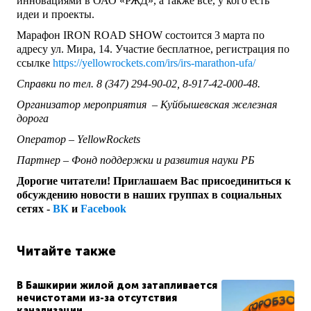
инновациями в ОАО «РЖД»
, а также все, у кого есть
идеи и проекты.
М
арафон
IRON
ROAD
SHOW
состоится
3 марта по
адресу ул. Мира, 14.
Участие бесплатное, регистрация по
ссылке
https://yellowrockets.com/irs/irs-marathon-ufa/
Справки
по
тел. 8 (
347) 294-90-02, 8-917-42-000-48.
Организатор мероприятия – Куйбышевская железная
дорога
Оператор –
YellowRockets
Партнер – Фонд поддержки и развития науки РБ
Дорогие читатели! Приглашаем Вас присоединиться к
обсуждению новости в наших группах в социальных
сетях -
ВК
и
Facebook
Читайте также
В Башкирии жилой дом затапливается
нечистотами из-за отсутствия
канализации