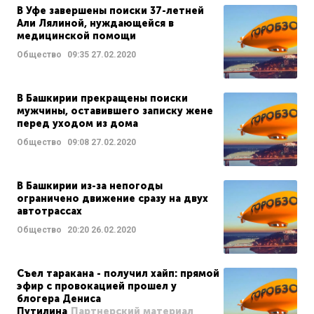
В Уфе завершены поиски 37-летней
Али Лялиной, нуждающейся в
медицинской помощи
Общество
09:35
27.02.2020
В Башкирии прекращены поиски
мужчины, оставившего записку жене
перед уходом из дома
Общество
09:08
27.02.2020
В Башкирии из-за непогоды
ограничено движение сразу на двух
автотрассах
Общество
20:20
26.02.2020
Съел таракана - получил хайп: прямой
эфир с провокацией прошел у
блогера Дениса
Путилина
Партнерский материал