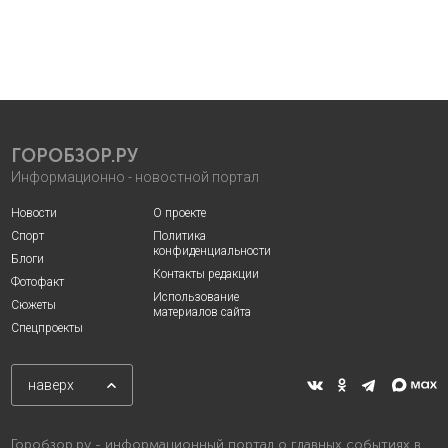
ГОРОБЗОР.РУ
Информационно - новостной портал
Новости
О проекте
Спорт
Политика
конфиденциальности
Блоги
Контакты редакции
Фотофакт
Использование
Сюжеты
материалов сайта
Спецпроекты
наверх
Горобзор.ру - информационный портал о главных событиях в