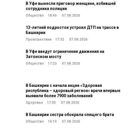
В Уфе вынесли приговор женщине, избившей
сотрудника полиции
Общество
18:46
07.08.2026
13-летний подросток устроил ДТП на трассе в
Башкирии
Происшествия
17:32
07.08.2026
В Уфе введут ограничения движения на
Затонском мосту
Общество
17:23
07.08.2026
В Башкирии с начала акции «Здоровая
республика – здоровый регион» врачи впервые
выявили более 7900 заболеваний
Здоровье
17:05
07.08.2026
В Башкирии сестра обокрала спящего брата
Общество
16:15
07.08.2026