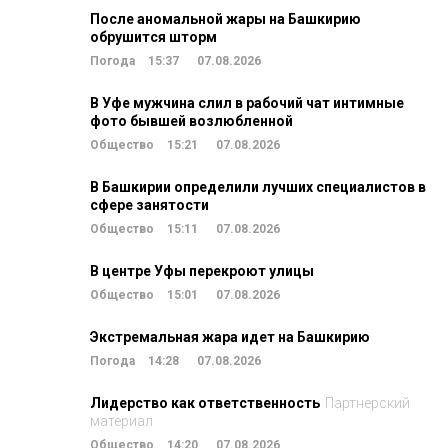
После аномальной жары на Башкирию
обрушится шторм
Погода
15:37
07.08.2026
В Уфе мужчина слил в рабочий чат интимные
фото бывшей возлюбленной
Общество
15:21
07.08.2026
В Башкирии определили лучших специалистов в
сфере занятости
Общество
15:11
07.08.2026
В центре Уфы перекроют улицы
Общество
15:01
07.08.2026
Экстремальная жара идет на Башкирию
Погода
14:28
07.08.2026
Лидерство как ответственность
Партнерский
материал
Общество
14:20
07.08.2026