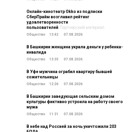
Онлайн-кинотеатр Okko из подписки
СберПрайм возглавил рейтинг
удовлетворенности
пользователей
Партнерский материал
Общество
13:42
07.08.2026
В Башкирии женщина украла деньги у ребенка-
инвалида
Общество
13:35
07.08.2026
В Уфе мужчина ограбил квартиру бывшей
сожительницы
Общество
12:26
07.08.2026
В Башкирии заведующая сельским домом
культуры фиктивно устроила на работу своего
мужа
Общество
11:31
07.08.2026
В небе над Россией за ночь уничтожили 203
БПЛА