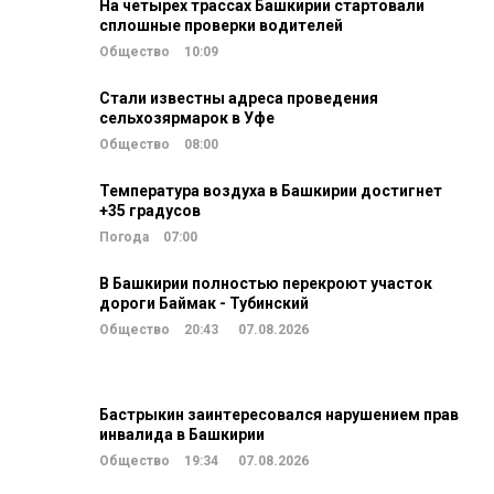
На четырех трассах Башкирии стартовали
сплошные проверки водителей
Общество
10:09
Стали известны адреса проведения
сельхозярмарок в Уфе
Общество
08:00
Температура воздуха в Башкирии достигнет
+35 градусов
Погода
07:00
В Башкирии полностью перекроют участок
дороги Баймак - Тубинский
Общество
20:43
07.08.2026
Бастрыкин заинтересовался нарушением прав
инвалида в Башкирии
Общество
19:34
07.08.2026