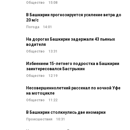
Общество
15:08
В Башкирии прогнозируется усиление ветра до
20 м/c
Погода
14:01
На дорогах Башкирии задержали 43 пьяных
водителя
Общество
13:31
Избиением 15-летнего подростка в Башкирии
заинтересовался Бастрыкин
Общество
12:19
Несовершеннолетний рассекал по ночной Уфе
на мотоцикле
Общество
11:22
В Башкирии столкнулись две иномарки
Происшествия
10:31