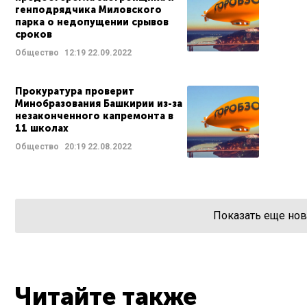
генподрядчика Миловского
парка о недопущении срывов
сроков
Общество
12:19
22.09.2022
Прокуратура проверит
Минобразования Башкирии из-за
незаконченного капремонта в
11 школах
Общество
20:19
22.08.2022
Показать еще нов
Читайте также