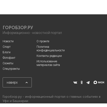
ГОРОБЗОР.РУ
Информационно - новостной портал
Новости
О проекте
Спорт
Политика
конфиденциальности
Блоги
Контакты редакции
Фотофакт
Использование
Сюжеты
материалов сайта
Спецпроекты
наверх
Горобзор.ру - информационный портал о главных событиях в
Уфе и Башкирии