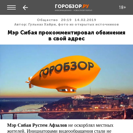
ГОРОБЗОР
.РУ
18+
ИНФОРМАЦИОННО - НОВОСТНОЙ ПОРТАЛ
Общество
20:19
14.02.2019
Автор: Гульназ Хайри, фото из открытых источников
Мэр Сибая прокомментировал обвинения
в свой адрес
Мэр Сибая Рустем Афзалов
не оскорблял местных
жителей. Инициаторами видеообращения стали не