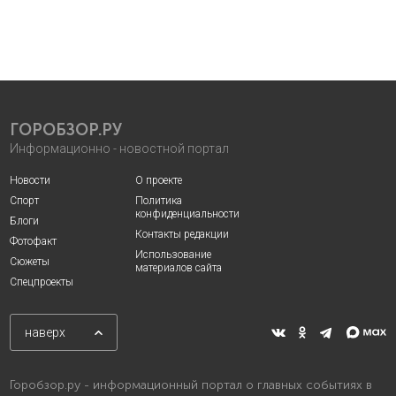
ГОРОБЗОР.РУ
Информационно - новостной портал
Новости
О проекте
Спорт
Политика
конфиденциальности
Блоги
Контакты редакции
Фотофакт
Использование
Сюжеты
материалов сайта
Спецпроекты
наверх
Горобзор.ру - информационный портал о главных событиях в