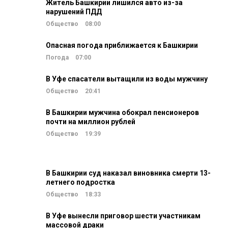
Житель Башкирии лишился авто из-за
нарушений ПДД
Общество
08:00
Опасная погода приближается к Башкирии
Погода
07:00
В Уфе спасатели вытащили из воды мужчину
Общество
20:41
В Башкирии мужчина обокрал пенсионеров
почти на миллион рублей
Общество
19:39
В Башкирии суд наказал виновника смерти 13-
летнего подростка
Общество
18:33
В Уфе вынесли приговор шести участникам
массовой драки