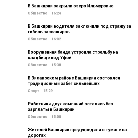
В Башкирии закрыли озеро Ильмурзино
Общество
16:24
В Башкирии водителя заключили под стражу за
гибель пассажиров
Общество
16:02
Вооруженная банда устроила стрельбу на
кладбище под Уфой
Общество
15:38
В Зилаирском районе Башкирии состоялся
традиционный забег сильнейших
Спорт
15:29
Работники двух компаний остались без
зарплаты в Башкирии
Общество
15:00
Жителей Башкирии предупредили о тумане на
дорогах