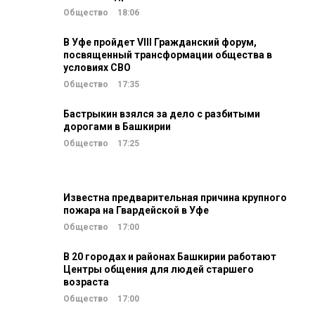
Общество
18:06
В Уфе пройдет VIII Гражданский форум,
посвященный трансформации общества в
условиях СВО
Общество
17:35
Бастрыкин взялся за дело с разбитыми
дорогами в Башкирии
Общество
17:25
Известна предварительная причина крупного
пожара на Гвардейской в Уфе
Общество
17:00
В 20 городах и районах Башкирии работают
Центры общения для людей старшего
возраста
Общество
17:00