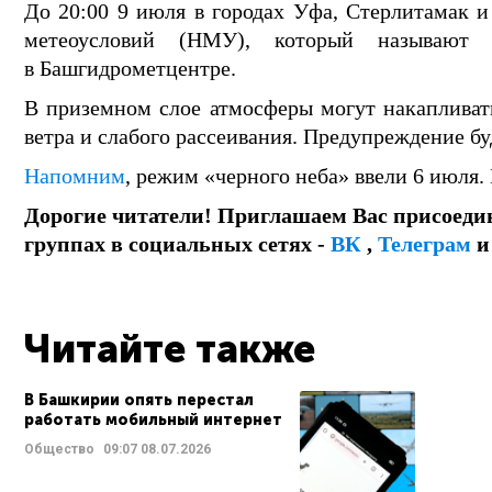
До 20:00 9 июля в городах Уфа, Стерлитамак 
метеоусловий (НМУ), который называют
в Башгидрометцентре.
В приземном слое атмосферы могут накапливать
ветра и слабого рассеивания. Предупреждение буд
Напомним
, режим «черного неба» ввели 6 июля.
Дорогие читатели! Приглашаем Вас присоеди
группах в социальных сетях -
ВК
,
Телеграм
Читайте также
В Башкирии опять перестал
работать мобильный интернет
Общество
09:07
08.07.2026