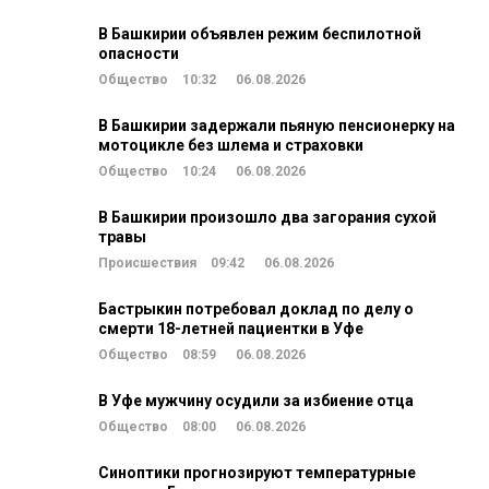
В Башкирии объявлен режим беспилотной
опасности
Общество
10:32
06.08.2026
В Башкирии задержали пьяную пенсионерку на
мотоцикле без шлема и страховки
Общество
10:24
06.08.2026
В Башкирии произошло два загорания сухой
травы
Происшествия
09:42
06.08.2026
Бастрыкин потребовал доклад по делу о
смерти 18-летней пациентки в Уфе
Общество
08:59
06.08.2026
В Уфе мужчину осудили за избиение отца
Общество
08:00
06.08.2026
Синоптики прогнозируют температурные