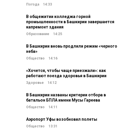
Погода
14:33
В общежитии колледжа горной
промышленности в Башкирии завершается
капремонт здания
Образование
14:25
В Башкирии вновь продлили режим «черного
неба»
Общество
14:16
«Хочется, чтобы чаще приезжали»: как
работают поезда здоровья в Башкирии
Здоровье
14:12
В Башкирии названы критерии отбора в
батальон БПЛА имени Мусы Гареева
Общество
14:11
Аэропорт Уфы возобновил полеты
Общество
13:31