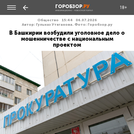
ГОРОБЗОР
.РУ
18+
ИНФОРМАЦИОННО - НОВОСТНОЙ ПОРТАЛ
Общество
15:44
06.07.2026
Автор: Гульназ Утяганова. Фото: Горобзор.ру
В Башкирии возбудили уголовное дело о
мошенничестве с национальным
проектом