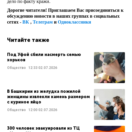
дело по факту кражи.
Дорогие читатели! Приглашаем Вас присоединиться к
обсуждению новости в наших группах в социальных
сетях -
ВК
,
Телеграм
и
Одноклассники
Читайте также
Под Уфой сбили насмерть семью
хорьков
Общество
12:33
02.07.2026
В Башкирии из желудка пожилой
женщины извлекли камень размером
с куриное яйцо
Общество
12:00
02.07.2026
300 человек эвакуировали из ТЦ