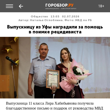
ГОРОБЗОР
.РУ
18+
ИНФОРМАЦИОННО - НОВОСТНОЙ ПОРТАЛ
Общество
13:03
02.07.2026
Автор: Наталья Оглоблина. Фото: МВД по РБ
Выпускницу из Уфы наградили за помощь
в поимке рецидивиста
Выпускница 11 класса Лира Хабибьянова получила
благодарственное письмо и подарок от руководства МВД