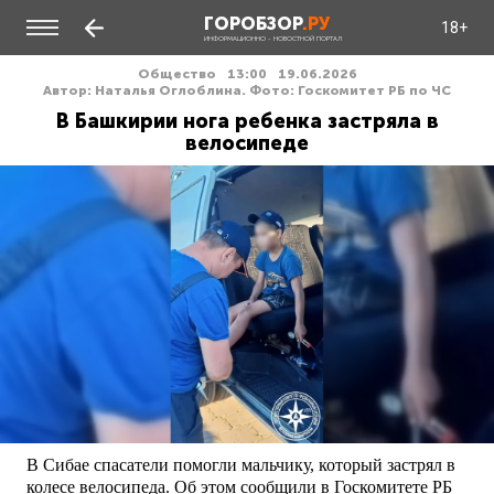
ГОРОБЗОР
.РУ
18+
ИНФОРМАЦИОННО - НОВОСТНОЙ ПОРТАЛ
Общество
13:00
19.06.2026
Автор: Наталья Оглоблина. Фото: Госкомитет РБ по ЧС
В Башкирии нога ребенка застряла в
велосипеде
В Сибае спасатели помогли мальчику, который застрял в
колесе велосипеда. Об этом сообщили в Госкомитете РБ