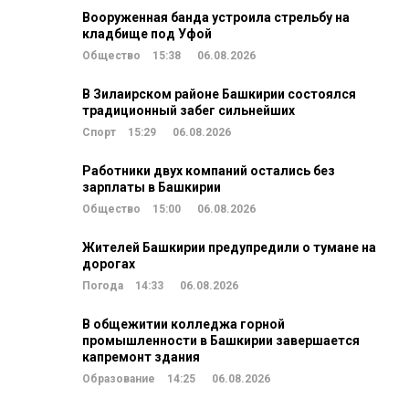
Вооруженная банда устроила стрельбу на
кладбище под Уфой
Общество
15:38
06.08.2026
В Зилаирском районе Башкирии состоялся
традиционный забег сильнейших
Спорт
15:29
06.08.2026
Работники двух компаний остались без
зарплаты в Башкирии
Общество
15:00
06.08.2026
Жителей Башкирии предупредили о тумане на
дорогах
Погода
14:33
06.08.2026
В общежитии колледжа горной
промышленности в Башкирии завершается
капремонт здания
Образование
14:25
06.08.2026