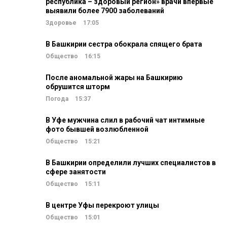
республика – здоровый регион» врачи впервые
выявили более 7900 заболеваний
Здоровье
17:05
В Башкирии сестра обокрала спящего брата
Общество
16:15
После аномальной жары на Башкирию
обрушится шторм
Погода
15:37
В Уфе мужчина слил в рабочий чат интимные
фото бывшей возлюбленной
Общество
15:21
В Башкирии определили лучших специалистов в
сфере занятости
Общество
15:11
В центре Уфы перекроют улицы
Общество
15:01