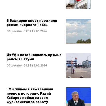
В Башкирии вновь продлили
режим «черного неба»
Общество
09:39
17.06.2026
Из Уфы возобновились прямые
рейсы в Батуми
Общество
20:34
16.06.2026
«Мы живем в тяжелейший
период истории»: Радий
Хабиров поблагодарил
журналистов за работу