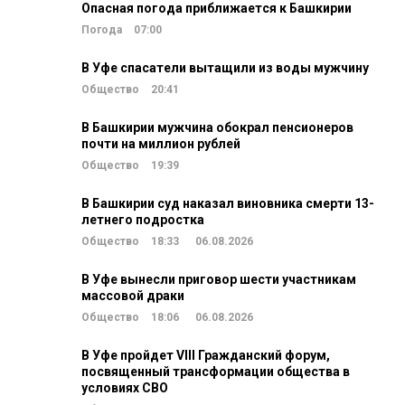
Опасная погода приближается к Башкирии
Погода
07:00
В Уфе спасатели вытащили из воды мужчину
Общество
20:41
В Башкирии мужчина обокрал пенсионеров
почти на миллион рублей
Общество
19:39
В Башкирии суд наказал виновника смерти 13-
летнего подростка
Общество
18:33
06.08.2026
В Уфе вынесли приговор шести участникам
массовой драки
Общество
18:06
06.08.2026
В Уфе пройдет VIII Гражданский форум,
посвященный трансформации общества в
условиях СВО