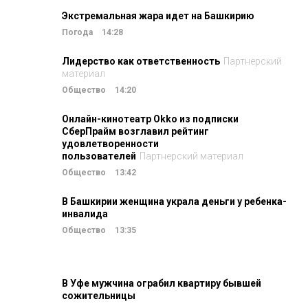
Экстремальная жара идет на Башкирию
Погода
14:28
Лидерство как ответственность
Партнерский
материал
Общество
14:20
Онлайн-кинотеатр Okko из подписки
СберПрайм возглавил рейтинг
удовлетворенности
пользователей
Партнерский материал
Общество
13:42
В Башкирии женщина украла деньги у ребенка-
инвалида
Общество
13:35
В Уфе мужчина ограбил квартиру бывшей
сожительницы