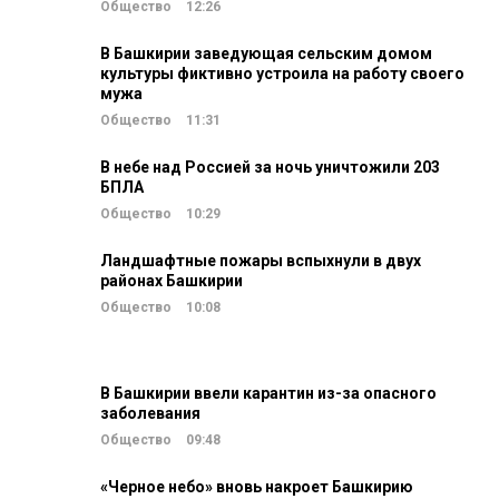
Общество
12:26
В Башкирии заведующая сельским домом
культуры фиктивно устроила на работу своего
мужа
Общество
11:31
В небе над Россией за ночь уничтожили 203
БПЛА
Общество
10:29
Ландшафтные пожары вспыхнули в двух
районах Башкирии
Общество
10:08
В Башкирии ввели карантин из-за опасного
заболевания
Общество
09:48
«Черное небо» вновь накроет Башкирию