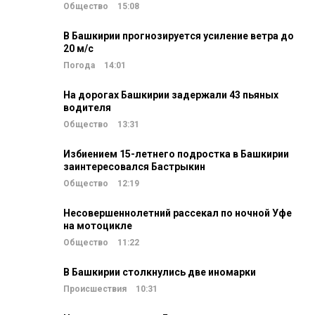
Общество
15:08
В Башкирии прогнозируется усиление ветра до
20 м/c
Погода
14:01
На дорогах Башкирии задержали 43 пьяных
водителя
Общество
13:31
Избиением 15-летнего подростка в Башкирии
заинтересовался Бастрыкин
Общество
12:19
Несовершеннолетний рассекал по ночной Уфе
на мотоцикле
Общество
11:22
В Башкирии столкнулись две иномарки
Происшествия
10:31