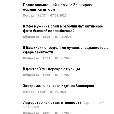
После аномальной жары на Башкирию
обрушится шторм
Погода
15:37
07.08.2026
В Уфе мужчина слил в рабочий чат интимные
фото бывшей возлюбленной
Общество
15:21
07.08.2026
В Башкирии определили лучших специалистов в
сфере занятости
Общество
15:11
07.08.2026
В центре Уфы перекроют улицы
Общество
15:01
07.08.2026
Экстремальная жара идет на Башкирию
Погода
14:28
07.08.2026
Лидерство как ответственность
Партнерский
материал
Общество
14:20
07.08.2026