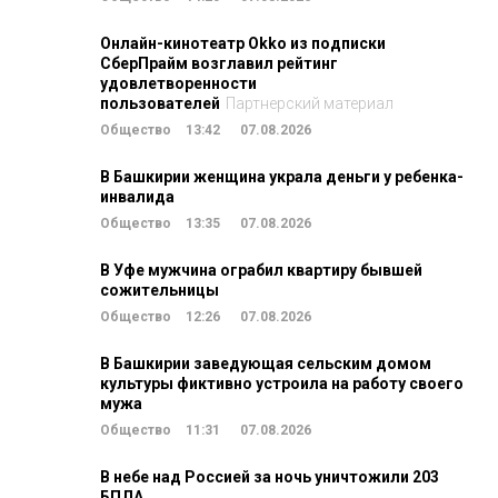
Онлайн-кинотеатр Okko из подписки
СберПрайм возглавил рейтинг
удовлетворенности
пользователей
Партнерский материал
Общество
13:42
07.08.2026
В Башкирии женщина украла деньги у ребенка-
инвалида
Общество
13:35
07.08.2026
В Уфе мужчина ограбил квартиру бывшей
сожительницы
Общество
12:26
07.08.2026
В Башкирии заведующая сельским домом
культуры фиктивно устроила на работу своего
мужа
Общество
11:31
07.08.2026
В небе над Россией за ночь уничтожили 203
БПЛА