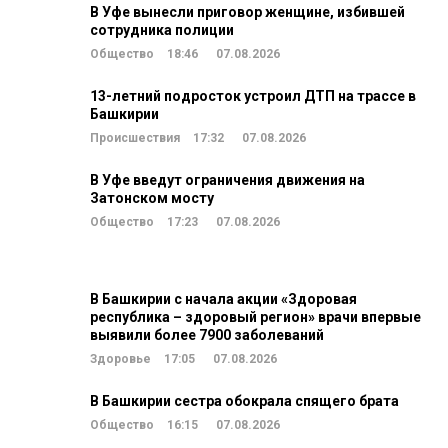
В Уфе вынесли приговор женщине, избившей
сотрудника полиции
Общество
18:46
07.08.2026
13-летний подросток устроил ДТП на трассе в
Башкирии
Происшествия
17:32
07.08.2026
В Уфе введут ограничения движения на
Затонском мосту
Общество
17:23
07.08.2026
В Башкирии с начала акции «Здоровая
республика – здоровый регион» врачи впервые
выявили более 7900 заболеваний
Здоровье
17:05
07.08.2026
В Башкирии сестра обокрала спящего брата
Общество
16:15
07.08.2026