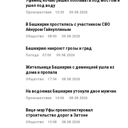
Уфимец ночью решил поплавать под мостом и
ушел под воду
Происшествия
10:29
09.08.2026
В Башкирии простились с участником СВО
Айнуром Гайнуллиным
Общество
08:00
09.08.2026
Башкирию накроют грозы и град
Погода
07:00
09.08.2026
Жительница Башкирии с деменцией ушла из
дома и пропала
Общество
17:34
08.08.2026
На водоемах Башкирии утонули двое мужчин
Происшествия
16:06
08.08.2026
Вице-мэр Уфы проинспектировал
строительство дорог в Затоне
Общество
15:08
08.08.2026