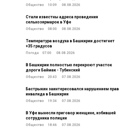
Общество
10:09
08.08.2026
Стали известны адреса проведения
сельхозярмарок в Уфе
Общество
08:00
08.08.2026
Температура воздуха в Башкирии достигнет
+35 градусов
Погода
07:00
08.08.2026
В Башкирии полностью перекроют участок
дороги Баймак - Тубинский
Общество
20:43
07.08.2026
Бастрыкин заинтересовался нарушением прав
инвалида в Башкирии
Общество
19:34
07.08.2026
В Уфе вынесли приговор женщине, избившей
сотрудника полиции
Общество
18:46
07.08.2026