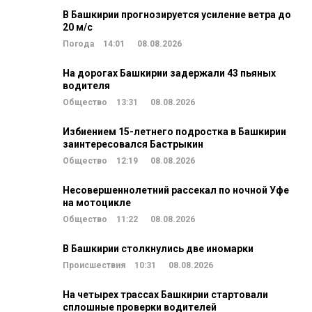
В Башкирии прогнозируется усиление ветра до
20 м/c
Погода
14:01
08.08.2026
На дорогах Башкирии задержали 43 пьяных
водителя
Общество
13:31
08.08.2026
Избиением 15-летнего подростка в Башкирии
заинтересовался Бастрыкин
Общество
12:19
08.08.2026
Несовершеннолетний рассекал по ночной Уфе
на мотоцикле
Общество
11:22
08.08.2026
В Башкирии столкнулись две иномарки
Происшествия
10:31
08.08.2026
На четырех трассах Башкирии стартовали
сплошные проверки водителей