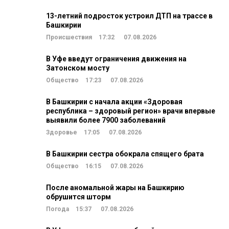
13-летний подросток устроил ДТП на трассе в
Башкирии
Происшествия
17:32
07.08.2026
В Уфе введут ограничения движения на
Затонском мосту
Общество
17:23
07.08.2026
В Башкирии с начала акции «Здоровая
республика – здоровый регион» врачи впервые
выявили более 7900 заболеваний
Здоровье
17:05
07.08.2026
В Башкирии сестра обокрала спящего брата
Общество
16:15
07.08.2026
После аномальной жары на Башкирию
обрушится шторм
Погода
15:37
07.08.2026