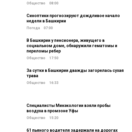
Общество
08:00
Синоптики прогнозируют дождливое начало
недели в Башкирии
Погода
07:00
В Башкирии у пенсионера, живущего в
социальном доме, обнаружили гематомы и
переломы ребер
Общество
17:50
За сутки в Башкирии дважды загорелась сухая
трава
Общество
16:33
Специалисты Минэкологии взяли пробы
воздуха в промзоне Уфы
Общество
15:20
61 пьяного водителя задержали на дорогах