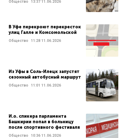
Общество
13:37
11.06.2026
В Уфе перекроют перекресток
улиц Галле и Комсомольской
Общество
11:28
11.06.2026
Из Уфы в Соль-Илецк запустят
сезонный автобусный маршрут
Общество
11:01
11.06.2026
И.о. спикера парламента
Башкирии попал в больницу
после спортивного фестиваля
Общество
10:36
11.06.2026