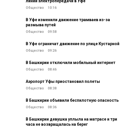
линии электропередачи в Уфе
Общество
10:16
В Уфе изменили движение трамваев из-за
размыва путей
Общество
09:58
В Уфе ограничат движение по улице Кустарной
Общество
09:26
В Башкирии отключили мобильный интернет
Общество
08:46
Аэропорт Уфы приостановил полеты
Общество
08:38
В Башкирии объявили беспилотную опасность
Общество
08:36
В Башкирии девушка уплыла на матрасе и три
часа не возвращалась на берег