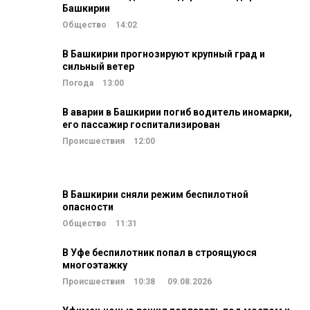
Башкирии
Общество
14:02
В Башкирии прогнозируют крупный град и
сильный ветер
Погода
13:00
В аварии в Башкирии погиб водитель иномарки,
его пассажир госпитализирован
Происшествия
12:00
В Башкирии сняли режим беспилотной
опасности
Общество
11:31
В Уфе беспилотник попал в строящуюся
многоэтажку
Происшествия
10:38
09.08.2026