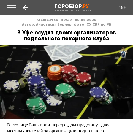
ГОРОБЗОР
.РУ
18+
ИНФОРМАЦИОННО - НОВОСТНОЙ ПОРТАЛ
Общество
19:29
08.06.2026
Автор: Анастасия Вернер, фото: СУ СКР по РБ
В Уфе осудят двоих организаторов
подпольного покерного клуба
В столице Башкирии перед судом предстанут двое
местных жителей за организацию подпольного