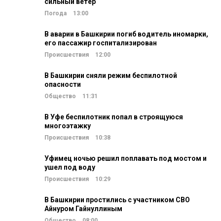
сильный ветер
Погода
13:00
В аварии в Башкирии погиб водитель иномарки,
его пассажир госпитализирован
Происшествия
12:00
В Башкирии сняли режим беспилотной
опасности
Общество
11:31
В Уфе беспилотник попал в строящуюся
многоэтажку
Происшествия
10:38
Уфимец ночью решил поплавать под мостом и
ушел под воду
Происшествия
10:29
В Башкирии простились с участником СВО
Айнуром Гайнуллиным
Общество
08:00