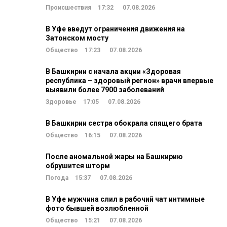
Происшествия
17:32
07.08.2026
В Уфе введут ограничения движения на
Затонском мосту
Общество
17:23
07.08.2026
В Башкирии с начала акции «Здоровая
республика – здоровый регион» врачи впервые
выявили более 7900 заболеваний
Здоровье
17:05
07.08.2026
В Башкирии сестра обокрала спящего брата
Общество
16:15
07.08.2026
После аномальной жары на Башкирию
обрушится шторм
Погода
15:37
07.08.2026
В Уфе мужчина слил в рабочий чат интимные
фото бывшей возлюбленной
Общество
15:21
07.08.2026