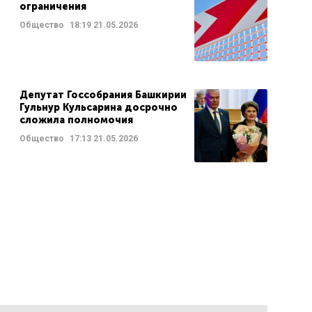
ограничения
Общество
18:19
21.05.2026
Депутат Госсобрания Башкирии
Гульнур Кульсарина досрочно
сложила полномочия
Общество
17:13
21.05.2026