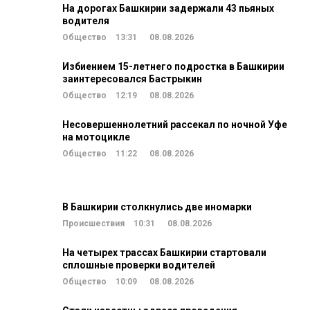
На дорогах Башкирии задержали 43 пьяных
водителя
Общество
13:31
08.08.2026
Избиением 15-летнего подростка в Башкирии
заинтересовался Бастрыкин
Общество
12:19
08.08.2026
Несовершеннолетний рассекал по ночной Уфе
на мотоцикле
Общество
11:22
08.08.2026
В Башкирии столкнулись две иномарки
Происшествия
10:31
08.08.2026
На четырех трассах Башкирии стартовали
сплошные проверки водителей
Общество
10:09
08.08.2026