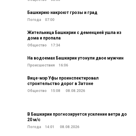
Башкирию накроют грозы и град
Погода
07:00
Жительница Башкирии с деменцией ушла из
дома и пропала
Общество
17:34
На водоемах Башкирии утонули двое мужчин
Происшествия
16:06
Вице-мэр Уфы проинспектировал
строительство дорог в Затоне
Общество
15:08
08.08.2026
В Башкирии прогнозируется усиление ветра до
20 м/c
Погода
14:01
08.08.2026