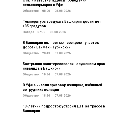
Стали известны адреса проведения
сельхозярмарок в Уфе
Общество
08:00
08.08.2026
Температура воздуха в Башкирии достигнет
+35 градусов
Погода
07:00
08.08.2026
В Башкирии полностью перекроют участок
дороги Баймак - Тубинский
Общество
20:43
07.08.2026
Бастрыкин заинтересовался нарушением прав
инвалида в Башкирии
Общество
19:34
07.08.2026
В Уфе вынесли приговор женщине, избившей
сотрудника полиции
Общество
18:46
07.08.2026
13-летний подросток устроил ДТП на трассе в
Башкирии