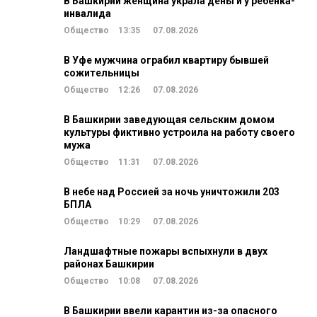
В Башкирии женщина украла деньги у ребенка-
инвалида
Общество
13:35
07.08.2026
В Уфе мужчина ограбил квартиру бывшей
сожительницы
Общество
12:26
07.08.2026
В Башкирии заведующая сельским домом
культуры фиктивно устроила на работу своего
мужа
Общество
11:31
07.08.2026
В небе над Россией за ночь уничтожили 203
БПЛА
Общество
10:29
07.08.2026
Ландшафтные пожары вспыхнули в двух
районах Башкирии
Общество
10:08
07.08.2026
В Башкирии ввели карантин из-за опасного