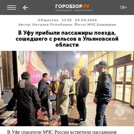
ГОРОБЗОР
.РУ
18+
ИНФОРМАЦИОННО - НОВОСТНОЙ ПОРТАЛ
Общество
11:55
04.04.2026
Автор: Наталья Оглоблина. Фото: МЧС Башкирии
В Уфу прибыли пассажиры поезда,
сошедшего с рельсов в Ульяновской
области
В Уфе спасатели МЧС России встретили пассажиров