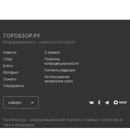
ГОРОБЗОР.РУ
Информационно - новостной портал
Новости
О проекте
Спорт
Политика
конфиденциальности
Блоги
Контакты редакции
Фотофакт
Использование
Сюжеты
материалов сайта
Спецпроекты
наверх
Горобзор.ру - информационный портал о главных событиях в
Уфе и Башкирии