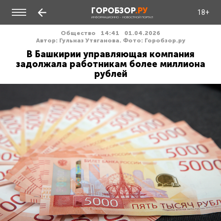
ГОРОБЗОР
.РУ
18+
ИНФОРМАЦИОННО - НОВОСТНОЙ ПОРТАЛ
Общество
14:41
01.04.2026
Автор: Гульназ Утяганова. Фото: Горобзор.ру
В Башкирии управляющая компания
задолжала работникам более миллиона
рублей