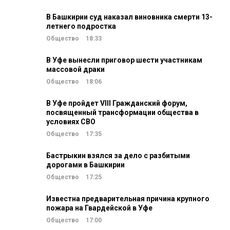
В Башкирии суд наказал виновника смерти 13-
летнего подростка
Общество
18:33
В Уфе вынесли приговор шести участникам
массовой драки
Общество
18:06
В Уфе пройдет VIII Гражданский форум,
посвященный трансформации общества в
условиях СВО
Общество
17:35
Бастрыкин взялся за дело с разбитыми
дорогами в Башкирии
Общество
17:25
Известна предварительная причина крупного
пожара на Гвардейской в Уфе
Общество
17:00