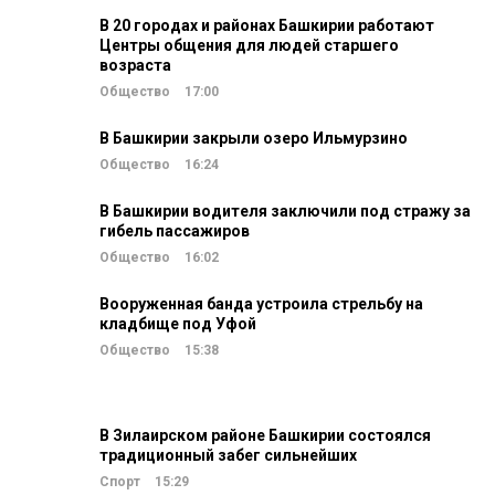
В 20 городах и районах Башкирии работают
Центры общения для людей старшего
возраста
Общество
17:00
В Башкирии закрыли озеро Ильмурзино
Общество
16:24
В Башкирии водителя заключили под стражу за
гибель пассажиров
Общество
16:02
Вооруженная банда устроила стрельбу на
кладбище под Уфой
Общество
15:38
В Зилаирском районе Башкирии состоялся
традиционный забег сильнейших
Спорт
15:29