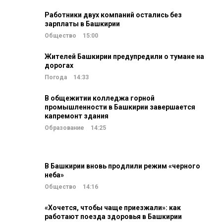
Работники двух компаний остались без
зарплаты в Башкирии
Общество
15:00
Жителей Башкирии предупредили о тумане на
дорогах
Погода
14:33
В общежитии колледжа горной
промышленности в Башкирии завершается
капремонт здания
Образование
14:25
В Башкирии вновь продлили режим «черного
неба»
Общество
14:16
«Хочется, чтобы чаще приезжали»: как
работают поезда здоровья в Башкирии