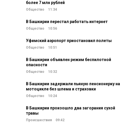
более 7 млн рублей
Общество
11:34
В Башкирии перестал работать интернет
Общество
10:56
Уфимский аэропорт приостановил полеты
Общество
10:51
В Башкирии объявлен режим беспилотной
опасности
Общество
10:32
В Башкирии задержали пьяную пенсионерку на
мотоцикле без шлема и страховки
Общество
10:24
В Башкирии произошло два загорания сухой
травы
Происшествия
09:42