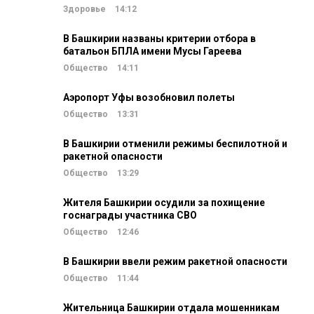
Здоровье
14:12
В Башкирии названы критерии отбора в
батальон БПЛА имени Мусы Гареева
Общество
14:11
Аэропорт Уфы возобновил полеты
Общество
13:31
В Башкирии отменили режимы беспилотной и
ракетной опасности
Общество
13:29
Жителя Башкирии осудили за похищение
госнаграды участника СВО
Общество
12:46
В Башкирии ввели режим ракетной опасности
Общество
11:44
Жительница Башкирии отдала мошенникам