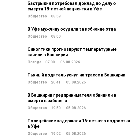
Бастрыкин потребовал доклад по делу о
смерти 18-летней пациентки в Уфе
Общество
08:59
В Уфе мужчину осудили за избиение отца
Общество
08:00
Синоптики прогнозируют температурные
качели в Башкирии
Погода
07:00
06.08.2026
Пьяный водитель уснул на трассе в Башкирии
Общество
20:41
05.08.2026
В Башкирии предпринимателя обвинили в
смерти в рабочего
Общество
19:50
05.08.2026
Полицейские задержали 16-летнего подростка
в Уфе
Общество
19:02
05.08.2026