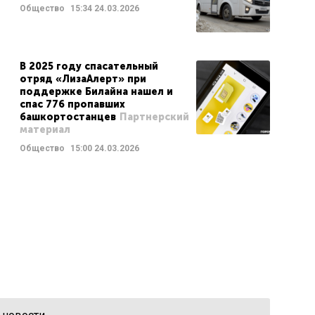
Общество
15:34
24.03.2026
В 2025 году спасательный
отряд «ЛизаАлерт» при
поддержке Билайна нашел и
спас 776 пропавших
башкортостанцев
Партнерский
материал
Общество
15:00
24.03.2026