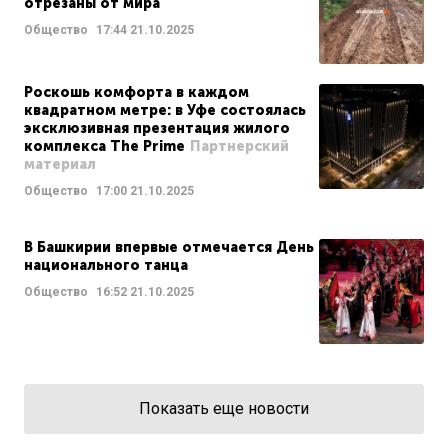
отрезаны от мира
Общество
17:44
21.10.2025
Роскошь комфорта в каждом
квадратном метре: в Уфе состоялась
эксклюзивная презентация жилого
комплекса The Prime
Партнерский
материал
Общество
17:00
21.10.2025
В Башкирии впервые отмечается День
национального танца
Общество
16:52
21.10.2025
Показать еще новости