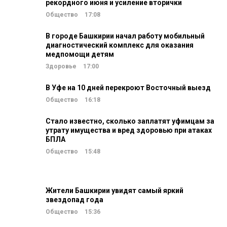
рекордного июня и усиление вторички
Общество
17:08
В городе Башкирии начал работу мобильный
диагностический комплекс для оказания
медпомощи детям
Здоровье
17:00
В Уфе на 10 дней перекроют Восточный выезд
Общество
16:18
Стало известно, сколько заплатят уфимцам за
утрату имущества и вред здоровью при атаках
БПЛА
Общество
15:48
Жители Башкирии увидят самый яркий
звездопад года
Общество
15:36