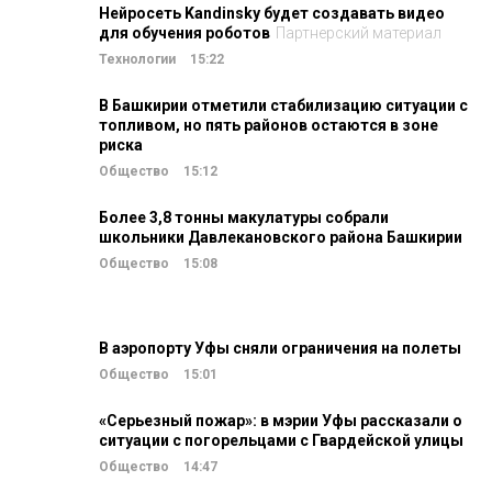
Нейросеть Kandinsky будет создавать видео
для обучения роботов
Партнерский материал
Технологии
15:22
В Башкирии отметили стабилизацию ситуации с
топливом, но пять районов остаются в зоне
риска
Общество
15:12
Более 3,8 тонны макулатуры собрали
школьники Давлекановского района Башкирии
Общество
15:08
В аэропорту Уфы сняли ограничения на полеты
Общество
15:01
«Серьезный пожар»: в мэрии Уфы рассказали о
ситуации с погорельцами с Гвардейской улицы
Общество
14:47