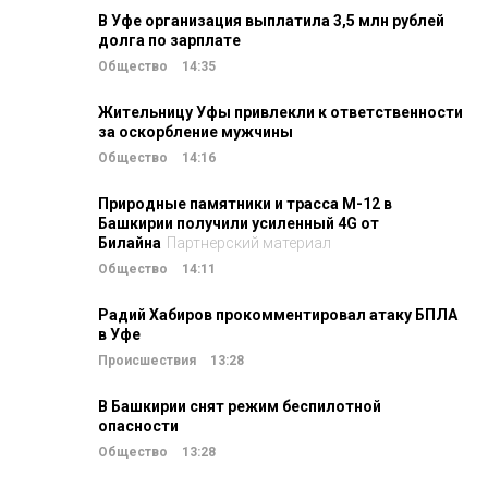
В Уфе организация выплатила 3,5 млн рублей
долга по зарплате
Общество
14:35
Жительницу Уфы привлекли к ответственности
за оскорбление мужчины
Общество
14:16
Природные памятники и трасса М-12 в
Башкирии получили усиленный 4G от
Билайна
Партнерский материал
Общество
14:11
Радий Хабиров прокомментировал атаку БПЛА
в Уфе
Происшествия
13:28
В Башкирии снят режим беспилотной
опасности
Общество
13:28