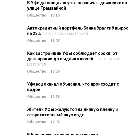
В Уфе до конца августа ограничат движение по
улице Трамвайной
Общество
13:10
Автокредитный портфель Банка Уралсиб вырос
на 23%
Партнерский материал
Общество
13:03
Как застройщик Уфы соблюдает сроки: от
декларации до выдачи ключей
Партнерский
материал
Общество
13:00
Уфаводоканал объяснил, что происходит с
водой
Общество
12:58
Жители Уфы жалуются на липкую пленку и
отвратительный вкус воды
Общество
12:05
В Башкирии утонули двое мужчин