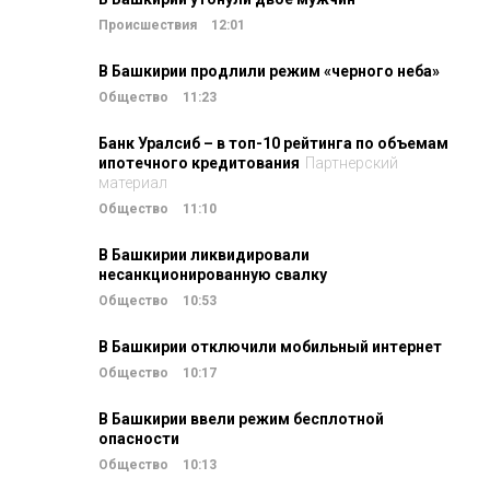
Происшествия
12:01
В Башкирии продлили режим «черного неба»
Общество
11:23
Банк Уралсиб – в топ-10 рейтинга по объемам
ипотечного кредитования
Партнерский
материал
Общество
11:10
В Башкирии ликвидировали
несанкционированную свалку
Общество
10:53
В Башкирии отключили мобильный интернет
Общество
10:17
В Башкирии ввели режим бесплотной
опасности
Общество
10:13