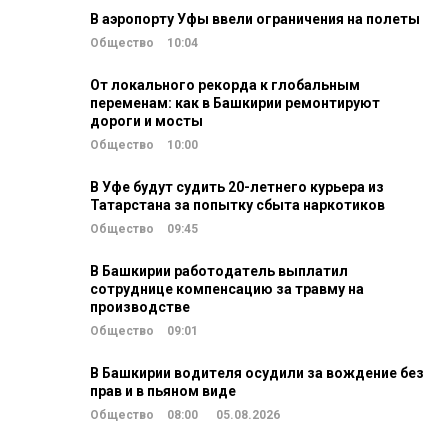
В аэропорту Уфы ввели ограничения на полеты
Общество
10:04
От локального рекорда к глобальным
переменам: как в Башкирии ремонтируют
дороги и мосты
Общество
10:00
В Уфе будут судить 20-летнего курьера из
Татарстана за попытку сбыта наркотиков
Общество
09:45
В Башкирии работодатель выплатил
сотруднице компенсацию за травму на
производстве
Общество
09:01
В Башкирии водителя осудили за вождение без
прав и в пьяном виде
Общество
08:00
05.08.2026