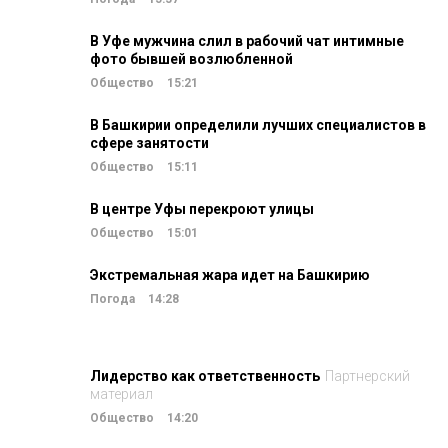
В Уфе мужчина слил в рабочий чат интимные
фото бывшей возлюбленной
Общество
15:21
В Башкирии определили лучших специалистов в
сфере занятости
Общество
15:11
В центре Уфы перекроют улицы
Общество
15:01
Экстремальная жара идет на Башкирию
Погода
14:28
Лидерство как ответственность
Партнерский
материал
Общество
14:20