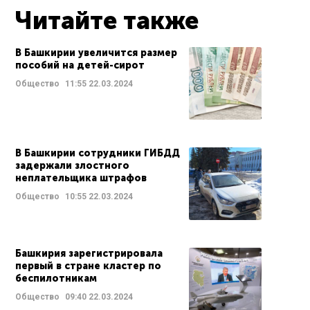
Читайте также
В Башкирии увеличится размер
пособий на детей-сирот
Общество
11:55
22.03.2024
В Башкирии сотрудники ГИБДД
задержали злостного
неплательщика штрафов
Общество
10:55
22.03.2024
Башкирия зарегистрировала
первый в стране кластер по
беспилотникам
Общество
09:40
22.03.2024