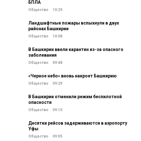
БПЛА
Общество
10:29
Ландшафтные пожары вспыхнули в двух
районах Башкирии
Общество
10:08
В Башкирии ввели карантин из-за опасного
заболевания
Общество
09:48
«Черное небо» вновь накроет Башкирию
Общество
09:29
В Башкирии отменили режим беспилотной
опасности
Общество
09:10
Десятки рейсов задерживаются в аэропорту
Уфы
Общество
09:05