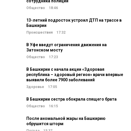
сотрудника полиции
Общество
18:46
13-летний подросток устроил ДТП на трассе в
Башкирии
Происшествия
17:32
В Уфе введут ограничения движения на
Затонском мосту
Общество
17:23
В Башкирии с начала акции «Здоровая
республика – здоровый регион» врачи впервые
выявили более 7900 заболеваний
Здоровье
17:05
В Башкирии сестра обокрала спящего брата
Общество
16:15
После аномальной жары на Башкирию
обрушится шторм
Погода
15:37