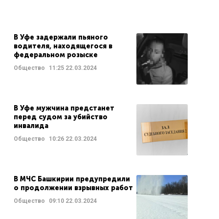
В Уфе задержали пьяного
водителя, находящегося в
федеральном розыске
Общество
11:25
22.03.2024
В Уфе мужчина предстанет
перед судом за убийство
инвалида
Общество
10:26
22.03.2024
В МЧС Башкирии предупредили
о продолжении взрывных работ
Общество
09:10
22.03.2024