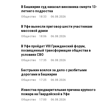
В Башкирии суд наказал виновника смерти 13-
летнего подростка
Общество
18:33
06.08.2026
В Уфе вынесли приговор шести участникам
массовой драки
Общество
18:06
06.08.2026
В Уфе пройдет VIII Гражданский форум,
посвященный трансформации общества в
условиях СВО
Общество
17:35
06.08.2026
Бастрыкин взялся за дело с разбитыми
дорогами в Башкирии
Общество
17:25
06.08.2026
Известна предварительная причина крупного
пожара на Гвардейской в Уфе
Общество
17:00
06.08.2026