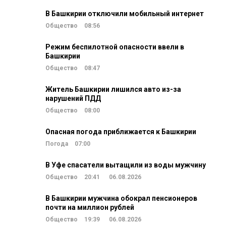
В Башкирии отключили мобильный интернет
Общество
08:56
Режим беспилотной опасности ввели в
Башкирии
Общество
08:47
Житель Башкирии лишился авто из-за
нарушений ПДД
Общество
08:00
Опасная погода приближается к Башкирии
Погода
07:00
В Уфе спасатели вытащили из воды мужчину
Общество
20:41
06.08.2026
В Башкирии мужчина обокрал пенсионеров
почти на миллион рублей
Общество
19:39
06.08.2026