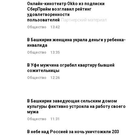
Онлайн-кинотеатр Okko из подписки
СберПрайм возглавил рейтинг
удовлетворенности
пользователей
Партнерский материал
Общество
13:42
В Башкирии женщина украла деньги у ребенка-
инвалида
Общество
13:35
В Уфе мужчина ограбил квартиру бывшей
сожительницы
Общество
12:26
В Башкирии заведующая сельским домом
культуры фиктивно устроила на работу своего
мужа
Общество
11:31
В небе над Россией за ночь уничтожили 203