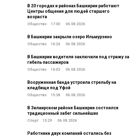
В 20 городах и районах Башкирии работают
Центры общения для людей старшего
возраста
Общество
17:00
06.08.2026
В Башкирии закрыли озеро Ильмурзино
Общество
16:24
06.08.2026
В Башкирии водителя заключили под стражу за
гибель пассажиров
Общество
16:02
06.08.2026
Вооруженная банда устроила стрельбу на
кладбище под Уфой
Общество
15:38
06.08.2026
В Зилаирском районе Башкирии состоялся
традиционный забег сильнейших
Спорт
15:29
06.08.2026
Работники двух компаний остались без