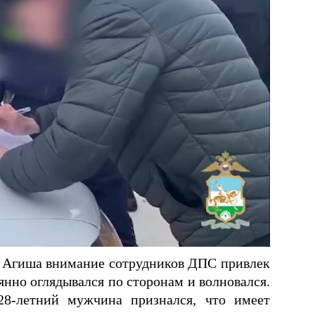
а Агиша внимание сотрудников ДПС привлек
янно оглядывался по сторонам и волновался.
8-летний мужчина признался, что имеет