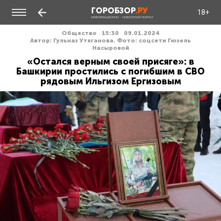
ГОРОБЗОР
.РУ
18+
ИНФОРМАЦИОННО - НОВОСТНОЙ ПОРТАЛ
Общество
15:30
09.01.2024
Автор: Гульназ Утяганова. Фото: соцсети Гюзель
Насыровой
«Остался верным своей присяге»: в
Башкирии простились с погибшим в СВО
рядовым Ильгизом Ергизовым