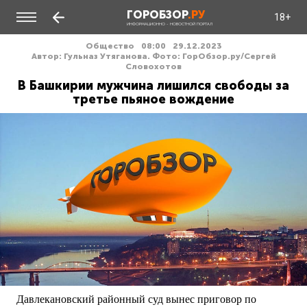
ГОРОБЗОР
.РУ
18+
ИНФОРМАЦИОННО - НОВОСТНОЙ ПОРТАЛ
Общество
08:00
29.12.2023
Автор: Гульназ Утяганова. Фото: ГорОбзор.ру/Сергей
Словохотов
В Башкирии мужчина лишился свободы за
третье пьяное вождение
Давлекановский районный суд вынес приговор по