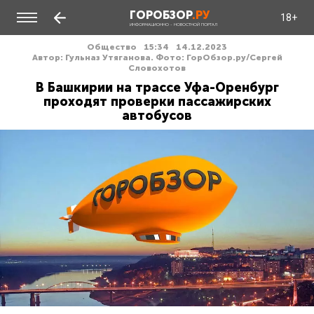
ГОРОБЗОР
.РУ
18+
ИНФОРМАЦИОННО - НОВОСТНОЙ ПОРТАЛ
Общество
15:34
14.12.2023
Автор: Гульназ Утяганова. Фото: ГорОбзор.ру/Сергей
Словохотов
В Башкирии на трассе Уфа-Оренбург
проходят проверки пассажирских
автобусов