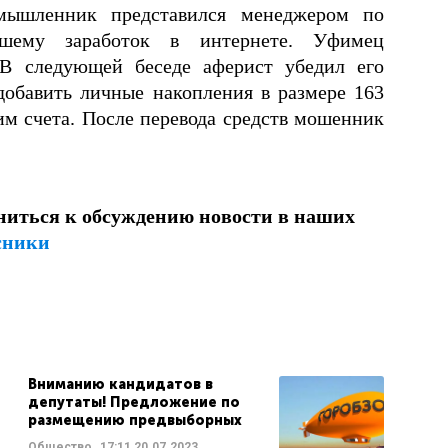
умышленник представился менеджером по
вшему заработок в интернете. Уфимец
 В следующей беседе аферист убедил его
добавить личные накопления в размере 163
им счета. После перевода средств мошенник
ниться к обсуждению новости в наших
сники
Вниманию кандидатов в
депутаты! Предложение по
размещению предвыборных
Общество
17:11
20.07.2023