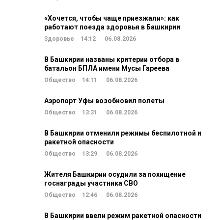
«Хочется, чтобы чаще приезжали»: как
работают поезда здоровья в Башкирии
Здоровье
14:12
06.08.2026
В Башкирии названы критерии отбора в
батальон БПЛА имени Мусы Гареева
Общество
14:11
06.08.2026
Аэропорт Уфы возобновил полеты
Общество
13:31
06.08.2026
В Башкирии отменили режимы беспилотной и
ракетной опасности
Общество
13:29
06.08.2026
Жителя Башкирии осудили за похищение
госнаграды участника СВО
Общество
12:46
06.08.2026
В Башкирии ввели режим ракетной опасности