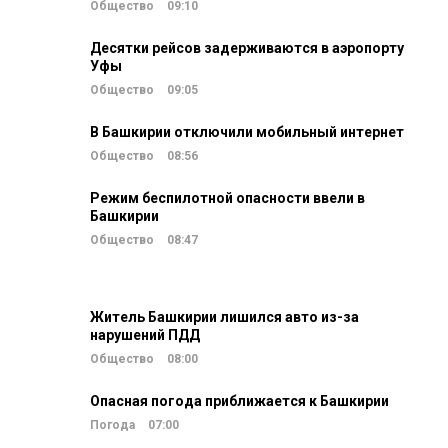
Общество
09:10
Десятки рейсов задерживаются в аэропорту
Уфы
Общество
09:05
В Башкирии отключили мобильный интернет
Общество
08:56
Режим беспилотной опасности ввели в
Башкирии
Общество
08:47
Житель Башкирии лишился авто из-за
нарушений ПДД
Общество
08:00
Опасная погода приближается к Башкирии
Погода
07:00