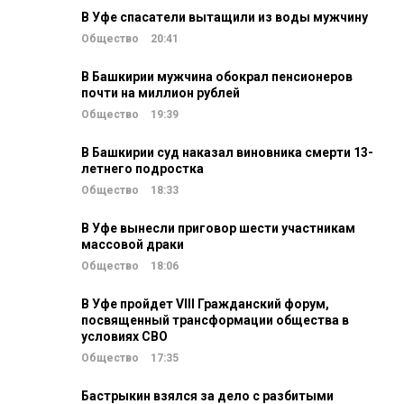
В Уфе спасатели вытащили из воды мужчину
Общество
20:41
В Башкирии мужчина обокрал пенсионеров
почти на миллион рублей
Общество
19:39
В Башкирии суд наказал виновника смерти 13-
летнего подростка
Общество
18:33
В Уфе вынесли приговор шести участникам
массовой драки
Общество
18:06
В Уфе пройдет VIII Гражданский форум,
посвященный трансформации общества в
условиях СВО
Общество
17:35
Бастрыкин взялся за дело с разбитыми