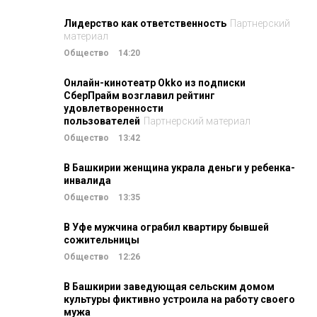
Лидерство как ответственность
Партнерский
материал
Общество
14:20
Онлайн-кинотеатр Okko из подписки
СберПрайм возглавил рейтинг
удовлетворенности
пользователей
Партнерский материал
Общество
13:42
В Башкирии женщина украла деньги у ребенка-
инвалида
Общество
13:35
В Уфе мужчина ограбил квартиру бывшей
сожительницы
Общество
12:26
В Башкирии заведующая сельским домом
культуры фиктивно устроила на работу своего
мужа