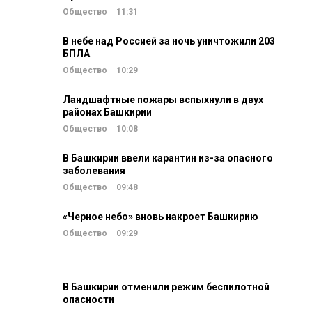
Общество
11:31
В небе над Россией за ночь уничтожили 203
БПЛА
Общество
10:29
Ландшафтные пожары вспыхнули в двух
районах Башкирии
Общество
10:08
В Башкирии ввели карантин из-за опасного
заболевания
Общество
09:48
«Черное небо» вновь накроет Башкирию
Общество
09:29
В Башкирии отменили режим беспилотной
опасности