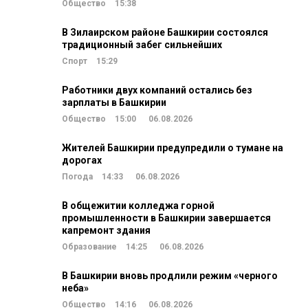
Общество
15:38
В Зилаирском районе Башкирии состоялся
традиционный забег сильнейших
Спорт
15:29
Работники двух компаний остались без
зарплаты в Башкирии
Общество
15:00
06.08.2026
Жителей Башкирии предупредили о тумане на
дорогах
Погода
14:33
06.08.2026
В общежитии колледжа горной
промышленности в Башкирии завершается
капремонт здания
Образование
14:25
06.08.2026
В Башкирии вновь продлили режим «черного
неба»
Общество
14:16
06.08.2026