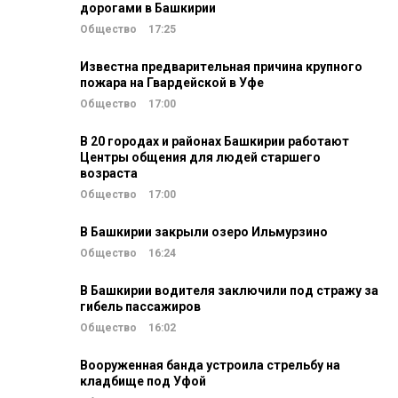
дорогами в Башкирии
Общество
17:25
Известна предварительная причина крупного
пожара на Гвардейской в Уфе
Общество
17:00
В 20 городах и районах Башкирии работают
Центры общения для людей старшего
возраста
Общество
17:00
В Башкирии закрыли озеро Ильмурзино
Общество
16:24
В Башкирии водителя заключили под стражу за
гибель пассажиров
Общество
16:02
Вооруженная банда устроила стрельбу на
кладбище под Уфой