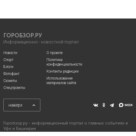
ГОРОБЗОР.РУ
Информационно - новостной портал
Новости
О проекте
Спорт
Политика
конфиденциальности
Блоги
Контакты редакции
Фотофакт
Использование
Сюжеты
материалов сайта
Спецпроекты
наверх
Горобзор.ру - информационный портал о главных событиях в
Уфе и Башкирии