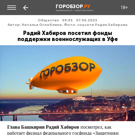
ГОРОБЗОР
.РУ
18+
ИНФОРМАЦИОННО - НОВОСТНОЙ ПОРТАЛ
Общество
09:01
07.06.2023
Автор: Наталья Оглоблина. Фото: соцсети Радия Хабирова
Радий Хабиров посетил фонды
поддержки военнослужащих в Уфе
Глава Башкирии Радий Хабиров
посмотрел, как
работает филиал федерального госфонда «Защитники