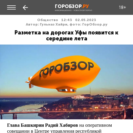
ГОРОБЗОР
.РУ
18+
ИНФОРМАЦИОННО - НОВОСТНОЙ ПОРТАЛ
Общество
12:43
02.05.2023
Автор: Гульназ Хайри, фото: ГорОбзор.ру
Разметка на дорогах Уфы появится к
середине лета
Глава Башкирии Радий Хабиров
на оперативном
совещании в Центре управления республикой