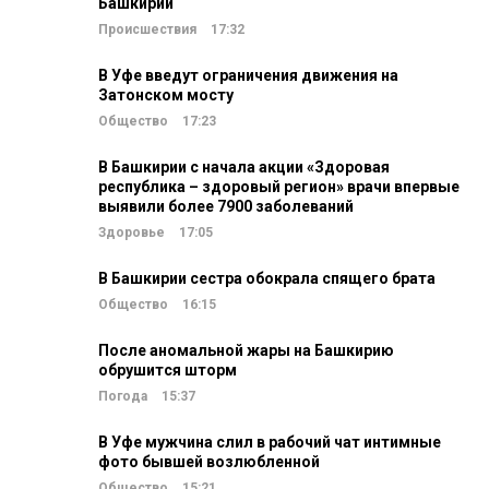
Башкирии
Происшествия
17:32
В Уфе введут ограничения движения на
Затонском мосту
Общество
17:23
В Башкирии с начала акции «Здоровая
республика – здоровый регион» врачи впервые
выявили более 7900 заболеваний
Здоровье
17:05
В Башкирии сестра обокрала спящего брата
Общество
16:15
После аномальной жары на Башкирию
обрушится шторм
Погода
15:37
В Уфе мужчина слил в рабочий чат интимные
фото бывшей возлюбленной
Общество
15:21