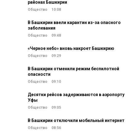
районах Башкирии
Общество
10:08
В Башкирии ввели карантин из-за опасного
заболевания
Общество
09:48
«Черное небо» вновь накроет Башкирию
Общество
09:29
В Башкирии отменили режим беспилотной
опасности
Общество
09:10
Десятки рейсов задерживаются в аэропорту
Уфы
Общество
09:05
В Башкирии отключили мобильный интернет
Общество
08:56