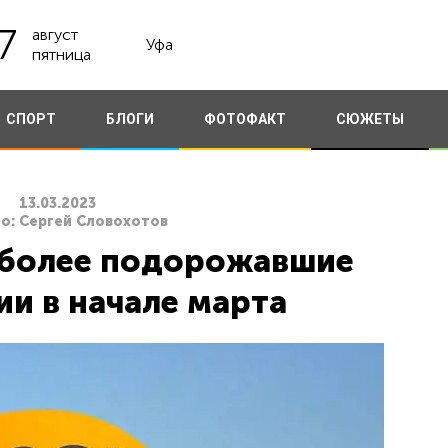
7
август
Уфа
пятница
СПОРТ
БЛОГИ
ФОТОФАКТ
СЮЖЕТЫ
13.03.2023
о: Сергей Словохотов
иболее подорожавшие
и в начале марта