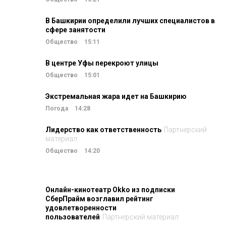
В Башкирии определили лучших специалистов в
сфере занятости
Общество
15:11
В центре Уфы перекроют улицы
Общество
15:01
Экстремальная жара идет на Башкирию
Погода
14:28
Лидерство как ответственность
Партнерский
материал
Общество
14:20
Онлайн-кинотеатр Okko из подписки
СберПрайм возглавил рейтинг
удовлетворенности
пользователей
Партнерский материал