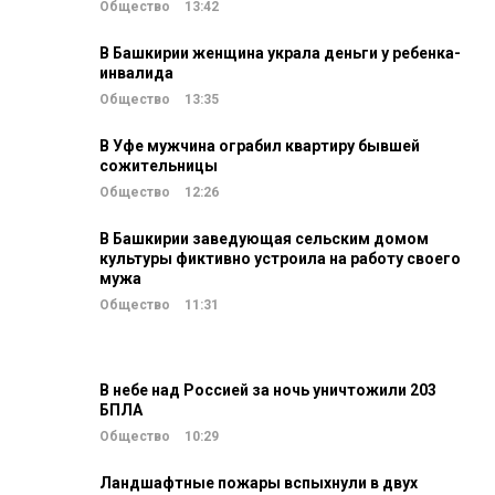
Общество
13:42
В Башкирии женщина украла деньги у ребенка-
инвалида
Общество
13:35
В Уфе мужчина ограбил квартиру бывшей
сожительницы
Общество
12:26
В Башкирии заведующая сельским домом
культуры фиктивно устроила на работу своего
мужа
Общество
11:31
В небе над Россией за ночь уничтожили 203
БПЛА
Общество
10:29
Ландшафтные пожары вспыхнули в двух