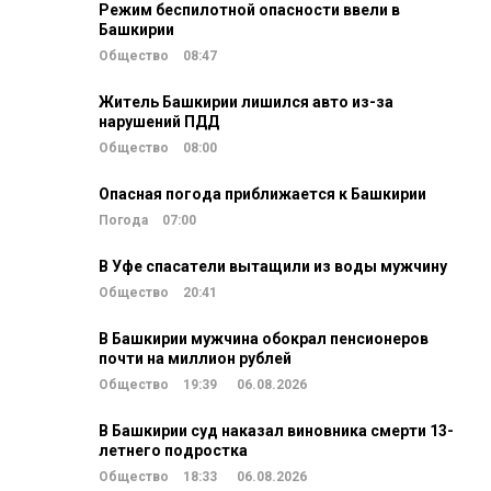
Режим беспилотной опасности ввели в
Башкирии
Общество
08:47
Житель Башкирии лишился авто из-за
нарушений ПДД
Общество
08:00
Опасная погода приближается к Башкирии
Погода
07:00
В Уфе спасатели вытащили из воды мужчину
Общество
20:41
В Башкирии мужчина обокрал пенсионеров
почти на миллион рублей
Общество
19:39
06.08.2026
В Башкирии суд наказал виновника смерти 13-
летнего подростка
Общество
18:33
06.08.2026