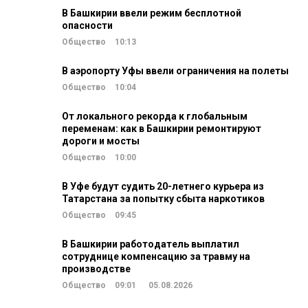
В Башкирии ввели режим бесплотной
опасности
Общество
10:13
В аэропорту Уфы ввели ограничения на полеты
Общество
10:04
От локального рекорда к глобальным
переменам: как в Башкирии ремонтируют
дороги и мосты
Общество
10:00
В Уфе будут судить 20-летнего курьера из
Татарстана за попытку сбыта наркотиков
Общество
09:45
В Башкирии работодатель выплатил
сотруднице компенсацию за травму на
производстве
Общество
09:01
05.08.2026