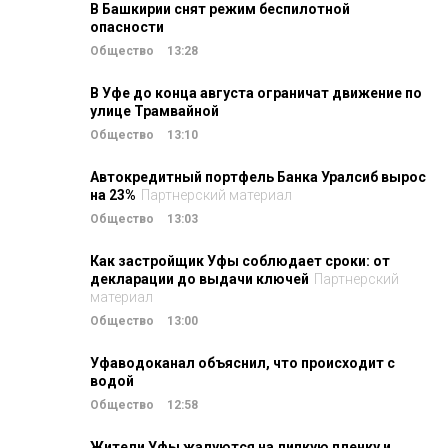
В Башкирии снят режим беспилотной
опасности
Общество
13:28
В Уфе до конца августа ограничат движение по
улице Трамвайной
Общество
13:10
Автокредитный портфель Банка Уралсиб вырос
на 23%
Партнерский материал
Общество
13:03
Как застройщик Уфы соблюдает сроки: от
декларации до выдачи ключей
Партнерский
материал
Общество
13:00
Уфаводоканал объяснил, что происходит с
водой
Общество
12:58
Жители Уфы жалуются на липкую пленку и