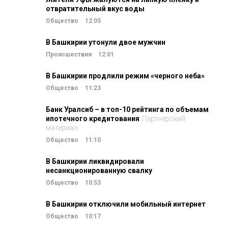
отвратительный вкус воды
Общество
12:05
В Башкирии утонули двое мужчин
Происшествия
12:01
В Башкирии продлили режим «черного неба»
Общество
11:23
Банк Уралсиб – в топ-10 рейтинга по объемам
ипотечного кредитования
Партнерский
материал
Общество
11:10
В Башкирии ликвидировали
несанкционированную свалку
Общество
10:53
В Башкирии отключили мобильный интернет
Общество
10:17