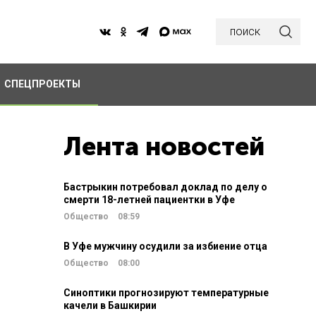
поиск
СПЕЦПРОЕКТЫ
Лента новостей
Бастрыкин потребовал доклад по делу о
смерти 18-летней пациентки в Уфе
Общество
08:59
В Уфе мужчину осудили за избиение отца
Общество
08:00
Синоптики прогнозируют температурные
качели в Башкирии