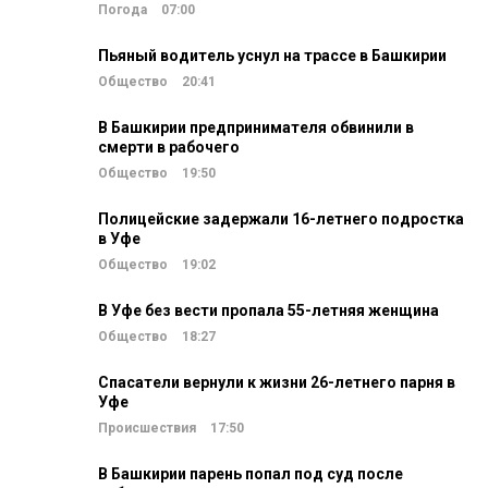
Погода
07:00
Пьяный водитель уснул на трассе в Башкирии
Общество
20:41
В Башкирии предпринимателя обвинили в
смерти в рабочего
Общество
19:50
Полицейские задержали 16-летнего подростка
в Уфе
Общество
19:02
В Уфе без вести пропала 55-летняя женщина
Общество
18:27
Спасатели вернули к жизни 26-летнего парня в
Уфе
Происшествия
17:50
В Башкирии парень попал под суд после