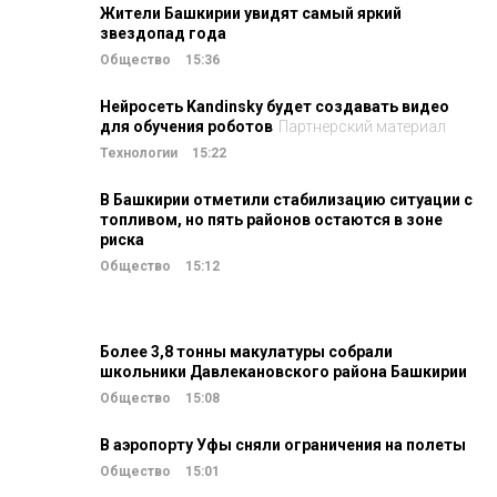
Жители Башкирии увидят самый яркий
звездопад года
Общество
15:36
Нейросеть Kandinsky будет создавать видео
для обучения роботов
Партнерский материал
Технологии
15:22
В Башкирии отметили стабилизацию ситуации с
топливом, но пять районов остаются в зоне
риска
Общество
15:12
Более 3,8 тонны макулатуры собрали
школьники Давлекановского района Башкирии
Общество
15:08
В аэропорту Уфы сняли ограничения на полеты
Общество
15:01