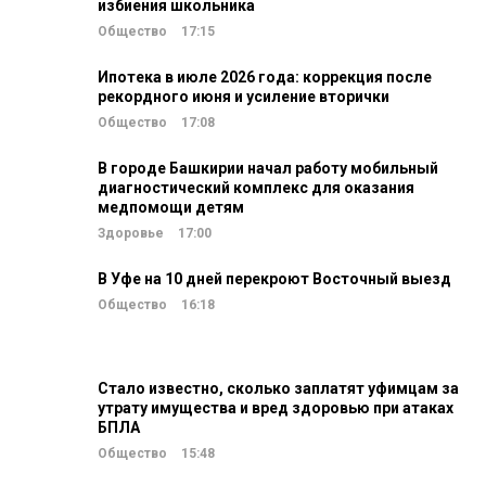
избиения школьника
Общество
17:15
Ипотека в июле 2026 года: коррекция после
рекордного июня и усиление вторички
Общество
17:08
В городе Башкирии начал работу мобильный
диагностический комплекс для оказания
медпомощи детям
Здоровье
17:00
В Уфе на 10 дней перекроют Восточный выезд
Общество
16:18
Стало известно, сколько заплатят уфимцам за
утрату имущества и вред здоровью при атаках
БПЛА
Общество
15:48