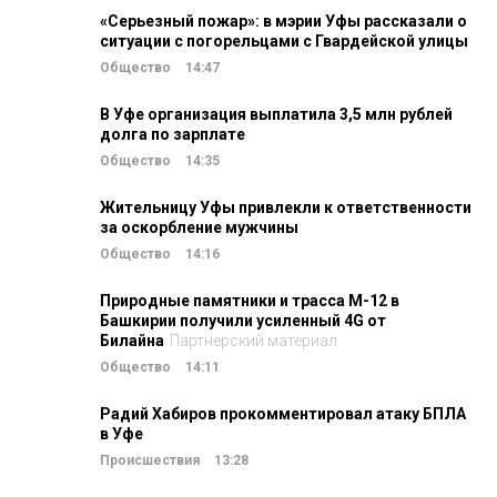
«Серьезный пожар»: в мэрии Уфы рассказали о
ситуации с погорельцами с Гвардейской улицы
Общество
14:47
В Уфе организация выплатила 3,5 млн рублей
долга по зарплате
Общество
14:35
Жительницу Уфы привлекли к ответственности
за оскорбление мужчины
Общество
14:16
Природные памятники и трасса М-12 в
Башкирии получили усиленный 4G от
Билайна
Партнерский материал
Общество
14:11
Радий Хабиров прокомментировал атаку БПЛА
в Уфе
Происшествия
13:28