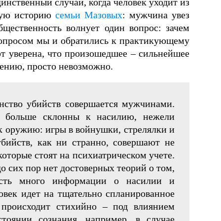
динственный случай, когда человек уходит из
мкую историю
семьи Мазовых
: мужчина увез
бщественность волнует один вопрос: зачем
вопросом мы и обратились к практикующему
т уверена, что произошедшее – сильнейшее
лению, просто невозможно.
нство убийств совершается мужчинами.
ы больше склонны к насилию, нежели
 оружию: игры в войнушки, стрелялки и
бийств, как ни странно, совершают не
оторые стоят на психиатрическом учете.
о сих пор нет достоверных теорий о том,
есть много информации о насилии и
ловек идет на тщательно спланированное
о происходит стихийно – под влиянием
оянии сознания, например, в случае