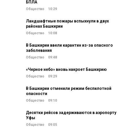
БПЛА
Общество
10:29
Ландшафтные пожары вспыхнули в двух
районах Башкирии
Общество
10:08
В Башкирии ввели карантин из-за опасного
заболевания
Общество
09:48
«Черное небо» вновь накроет Башкирию
Общество
09:29
В Башкирии отменили режим беспилотной
опасности
Общество
09:10
Десятки рейсов задерживаются в аэропорту
Уфы
Общество
09:05