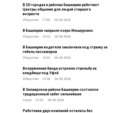
В 20 городах и районах Башкирии работают
Центры общения для людей старшего
возраста
Общество
17:00
06.08.2026
В Башкирии закрыли озеро Ильмурзино
Общество
16:24
06.08.2026
В Башкирии водителя заключили под стражу за
гибель пассажиров
Общество
16:02
06.08.2026
Вооруженная банда устроила стрельбу на
кладбище под Уфой
Общество
15:38
06.08.2026
В Зилаирском районе Башкирии состоялся
традиционный забег сильнейших
Спорт
15:29
06.08.2026
Работники двух компаний остались без