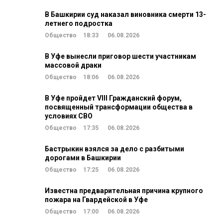
В Башкирии суд наказал виновника смерти 13-
летнего подростка
Общество
18:33
06.08.2026
В Уфе вынесли приговор шести участникам
массовой драки
Общество
18:06
06.08.2026
В Уфе пройдет VIII Гражданский форум,
посвященный трансформации общества в
условиях СВО
Общество
17:35
06.08.2026
Бастрыкин взялся за дело с разбитыми
дорогами в Башкирии
Общество
17:25
06.08.2026
Известна предварительная причина крупного
пожара на Гвардейской в Уфе
Общество
17:00
06.08.2026