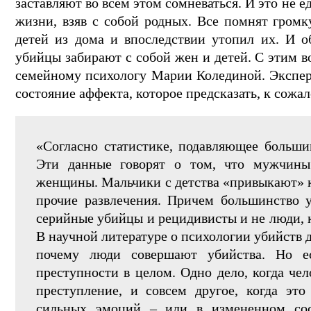
заставляют во всем этом сомневаться. И это не е
жизни, взяв с собой родных. Все помнят гро
детей из дома и впоследствии утопил их. И о
убийцы забирают с собой жен и детей. С этим 
семейному психологу Марии Колединой. Экспер
состояние аффекта, которое предсказать, к сожа
«Согласно статистике, подавляющее больши
Эти данные говорят о том, что мужчин
женщины. Мальчики с детства «привыкают» к
прочие развлечения. Причем большинство у
серийные убийцы и рецидивисты и не люди, к
В научной литературе о психологии убийств д
почему люди совершают убийства. Но 
преступности в целом. Одно дело, когда че
преступление, и совсем другое, когда эт
сильных эмоций – или в измененном сост