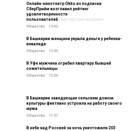
Онлайн-кинотеатр Okko из подписки
СберПрайм возглавил рейтинг
удовлетворенности
пользователей
Партнерский материал
Общество
13:42
В Башкирии женщина украла деньги у ребенка-
инвалида
Общество
13:35
В Уфе мужчина ограбил квартиру бывшей
сожительницы
Общество
12:26
В Башкирии заведующая сельским домом
культуры фиктивно устроила на работу своего
мужа
Общество
11:31
В небе над Россией за ночь уничтожили 203