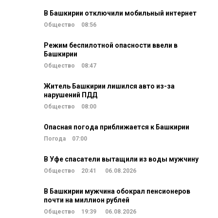
В Башкирии отключили мобильный интернет
Общество
08:56
Режим беспилотной опасности ввели в
Башкирии
Общество
08:47
Житель Башкирии лишился авто из-за
нарушений ПДД
Общество
08:00
Опасная погода приближается к Башкирии
Погода
07:00
В Уфе спасатели вытащили из воды мужчину
Общество
20:41
06.08.2026
В Башкирии мужчина обокрал пенсионеров
почти на миллион рублей
Общество
19:39
06.08.2026