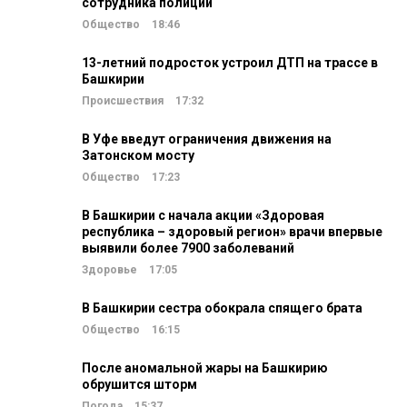
сотрудника полиции
Общество
18:46
13-летний подросток устроил ДТП на трассе в
Башкирии
Происшествия
17:32
В Уфе введут ограничения движения на
Затонском мосту
Общество
17:23
В Башкирии с начала акции «Здоровая
республика – здоровый регион» врачи впервые
выявили более 7900 заболеваний
Здоровье
17:05
В Башкирии сестра обокрала спящего брата
Общество
16:15
После аномальной жары на Башкирию
обрушится шторм
Погода
15:37