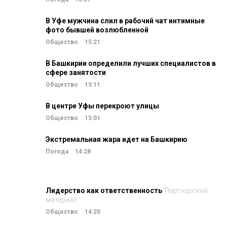
В Уфе мужчина слил в рабочий чат интимные
фото бывшей возлюбленной
Общество
15:21
В Башкирии определили лучших специалистов в
сфере занятости
Общество
15:11
В центре Уфы перекроют улицы
Общество
15:01
Экстремальная жара идет на Башкирию
Погода
14:28
Лидерство как ответственность
Партнерский
материал
Общество
14:20