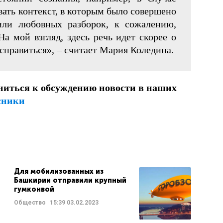
вать контекст, в которым было совершено
или любовных разборок, к сожалению,
а мой взгляд, здесь речь идет скорее о
справиться», – считает Мария Коледина.
ниться к обсуждению новости в наших
сники
Для мобилизованных из
Башкирии отправили крупный
гумконвой
Общество
15:39
03.02.2023