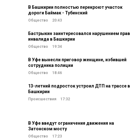
В Башкирии полностью перекроют участок
дороги Баймак - Тубинский
Общество
20:43
Бастрыкин заинтересовался нарушением прав
инвалида в Башкирии
Общество
19:34
В Уфе вынесли приговор женщине, избившей
сотрудника полиции
Общество
18:46
13-летний подросток устроил ДТП на трассе в
Башкирии
Происшествия
17:32
В Уфе введут ограничения движения на
Затонском мосту
Общество
17:23