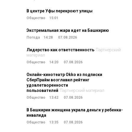
В центре Уфы перекроют улицы
Общество
15:01
Экстремальная жара идет на Башкирию
Погода
14:28
07.08.2026
Лидерство как ответственность
Партнерский
материал
Общество
14:20
07.08.2026
Онлайн-кинотеатр Okko из подписки
СберПрайм возглавил рейтинг
удовлетворенности
пользователей
Партнерский материал
Общество
13:42
07.08.2026
В Башкирии женщина украла деньги у ребенка-
инвалида
Общество
13:35
07.08.2026