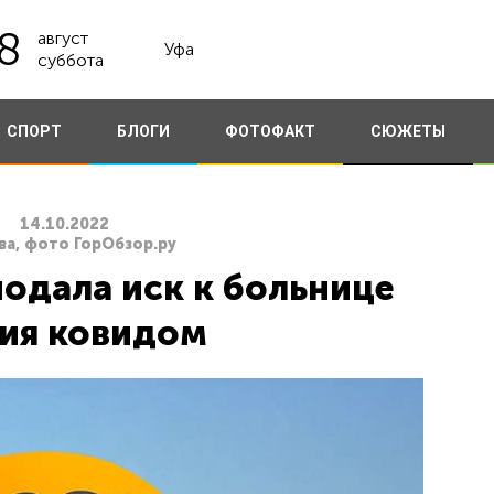
8
август
Уфа
суббота
СПОРТ
БЛОГИ
ФОТОФАКТ
СЮЖЕТЫ
14.10.2022
ва, фото ГорОбзор.ру
одала иск к больнице
ния ковидом