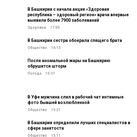
В Башкирии с начала акции «Здоровая
республика – здоровый регион» врачи впервые
выявили более 7900 заболеваний
Здоровье
17:05
В Башкирии сестра обокрала спящего брата
Общество
16:15
После аномальной жары на Башкирию
обрушится шторм
Погода
15:37
В Уфе мужчина слил в рабочий чат интимные
фото бывшей возлюбленной
Общество
15:21
В Башкирии определили лучших специалистов в
сфере занятости
Общество
15:11