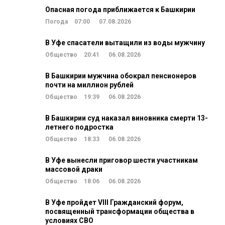
Опасная погода приближается к Башкирии
Погода
07:00
07.08.2026
В Уфе спасатели вытащили из воды мужчину
Общество
20:41
06.08.2026
В Башкирии мужчина обокрал пенсионеров
почти на миллион рублей
Общество
19:39
06.08.2026
В Башкирии суд наказал виновника смерти 13-
летнего подростка
Общество
18:33
06.08.2026
В Уфе вынесли приговор шести участникам
массовой драки
Общество
18:06
06.08.2026
В Уфе пройдет VIII Гражданский форум,
посвященный трансформации общества в
условиях СВО