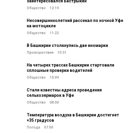
заинтересовался Бастрыкин
Общество
12:19
Несовершеннолетний рассекал по ночной Уфе
на мотоцикле
Общество
11:22
В Башкирии столкнулись две иномарки
Происшествия
10:31
На четырех трассах Башкирии стартовали
сплошные проверки водителей
Общество
10:09
Стали известны адреса проведения
сельхозярмарок в Уфе
Общество
08:00
Температура воздуха в Башкирии достигнет
+35 градусов
Погода
07:00