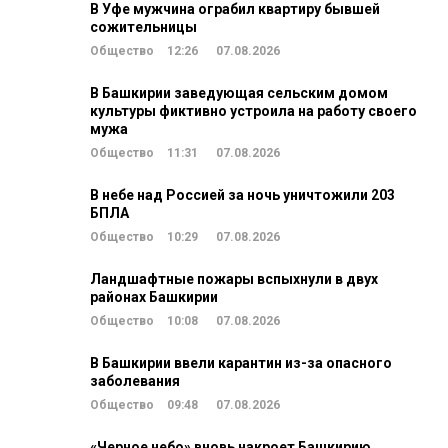
В Уфе мужчина ограбил квартиру бывшей
сожительницы
Общество
12:26
07.08.2026
В Башкирии заведующая сельским домом
культуры фиктивно устроила на работу своего
мужа
Общество
11:31
07.08.2026
В небе над Россией за ночь уничтожили 203
БПЛА
Общество
10:29
07.08.2026
Ландшафтные пожары вспыхнули в двух
районах Башкирии
Общество
10:08
07.08.2026
В Башкирии ввели карантин из-за опасного
заболевания
Общество
09:48
07.08.2026
«Черное небо» вновь накроет Башкирию