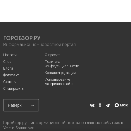
ГОРОБЗОР.РУ
Информационно - новостной портал
Новости
О проекте
Спорт
Политика
конфиденциальности
Блоги
Контакты редакции
Фотофакт
Использование
Сюжеты
материалов сайта
Спецпроекты
наверх
Горобзор.ру - информационный портал о главных событиях в
Уфе и Башкирии