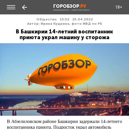
ГОРОБЗОР
.РУ
18+
ИНФОРМАЦИОННО - НОВОСТНОЙ ПОРТАЛ
Общество
15:52
25.04.2022
Автор: Ирина Кудрина, фото МВД по РБ
В Башкирии 14-летний воспитанник
приюта украл машину у сторожа
В Абзелиловском районе Башкирии задержали 14-летнего
воспитанника приюта. Подросток украл автомобиль