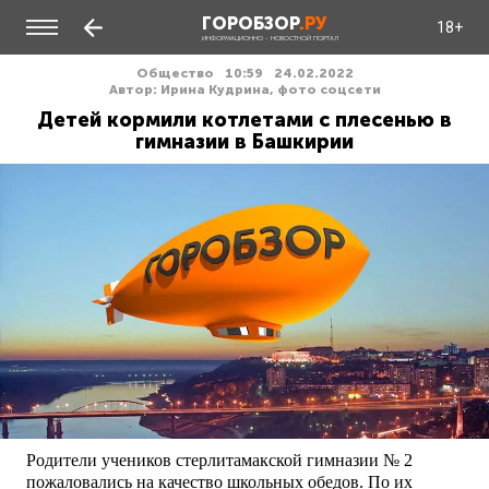
ГОРОБЗОР
.РУ
18+
ИНФОРМАЦИОННО - НОВОСТНОЙ ПОРТАЛ
Общество
10:59
24.02.2022
Автор: Ирина Кудрина, фото соцсети
Детей кормили котлетами с плесенью в
гимназии в Башкирии
Родители учеников стерлитамакской гимназии № 2
пожаловались на качество школьных обедов. По их