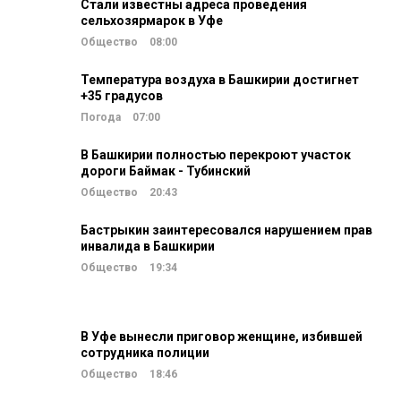
Стали известны адреса проведения
сельхозярмарок в Уфе
Общество
08:00
Температура воздуха в Башкирии достигнет
+35 градусов
Погода
07:00
В Башкирии полностью перекроют участок
дороги Баймак - Тубинский
Общество
20:43
Бастрыкин заинтересовался нарушением прав
инвалида в Башкирии
Общество
19:34
В Уфе вынесли приговор женщине, избившей
сотрудника полиции
Общество
18:46