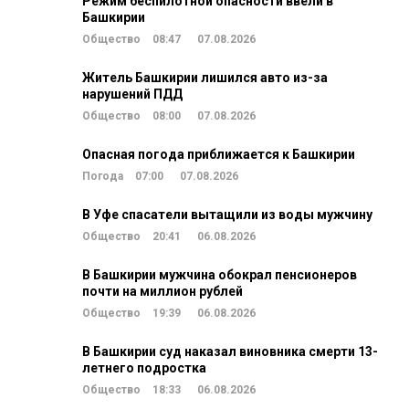
Режим беспилотной опасности ввели в
Башкирии
Общество
08:47
07.08.2026
Житель Башкирии лишился авто из-за
нарушений ПДД
Общество
08:00
07.08.2026
Опасная погода приближается к Башкирии
Погода
07:00
07.08.2026
В Уфе спасатели вытащили из воды мужчину
Общество
20:41
06.08.2026
В Башкирии мужчина обокрал пенсионеров
почти на миллион рублей
Общество
19:39
06.08.2026
В Башкирии суд наказал виновника смерти 13-
летнего подростка
Общество
18:33
06.08.2026