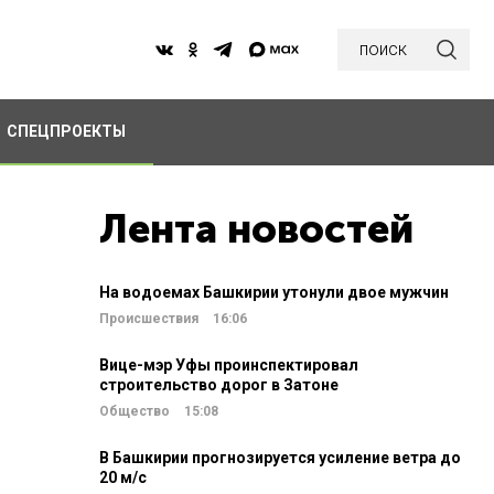
поиск
СПЕЦПРОЕКТЫ
Лента новостей
На водоемах Башкирии утонули двое мужчин
Происшествия
16:06
Вице-мэр Уфы проинспектировал
строительство дорог в Затоне
Общество
15:08
В Башкирии прогнозируется усиление ветра до
20 м/c