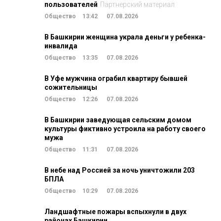
пользователей
Партнерский материал
Общество
13:42
07.08.2026
В Башкирии женщина украла деньги у ребенка-
инвалида
Общество
13:35
07.08.2026
В Уфе мужчина ограбил квартиру бывшей
сожительницы
Общество
12:26
07.08.2026
В Башкирии заведующая сельским домом
культуры фиктивно устроила на работу своего
мужа
Общество
11:31
07.08.2026
В небе над Россией за ночь уничтожили 203
БПЛА
Общество
10:29
07.08.2026
Ландшафтные пожары вспыхнули в двух
районах Башкирии