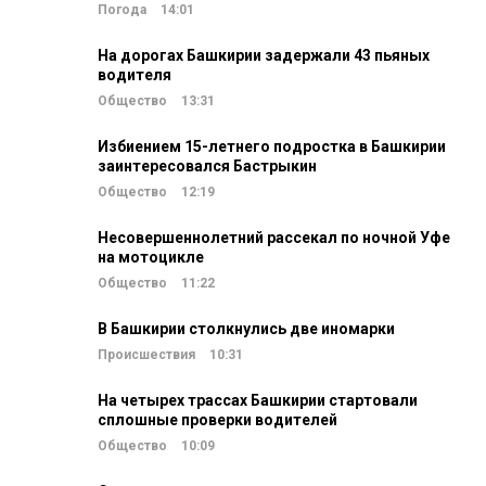
Погода
14:01
На дорогах Башкирии задержали 43 пьяных
водителя
Общество
13:31
Избиением 15-летнего подростка в Башкирии
заинтересовался Бастрыкин
Общество
12:19
Несовершеннолетний рассекал по ночной Уфе
на мотоцикле
Общество
11:22
В Башкирии столкнулись две иномарки
Происшествия
10:31
На четырех трассах Башкирии стартовали
сплошные проверки водителей
Общество
10:09