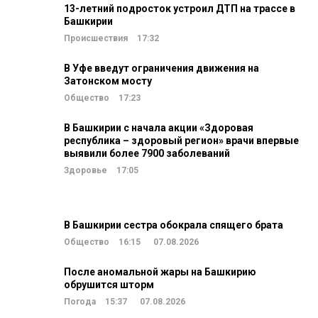
13-летний подросток устроил ДТП на трассе в
Башкирии
Происшествия
17:32
В Уфе введут ограничения движения на
Затонском мосту
Общество
17:23
В Башкирии с начала акции «Здоровая
республика – здоровый регион» врачи впервые
выявили более 7900 заболеваний
Здоровье
17:05
В Башкирии сестра обокрала спящего брата
Общество
16:15
07.08.2026
После аномальной жары на Башкирию
обрушится шторм
Погода
15:37
07.08.2026