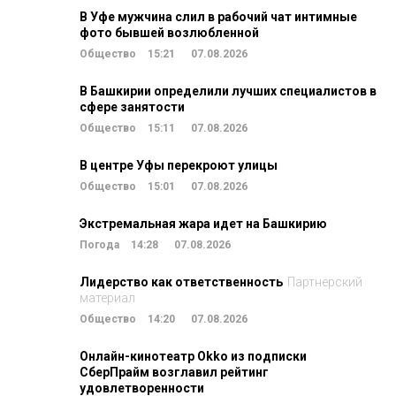
В Уфе мужчина слил в рабочий чат интимные
фото бывшей возлюбленной
Общество
15:21
07.08.2026
В Башкирии определили лучших специалистов в
сфере занятости
Общество
15:11
07.08.2026
В центре Уфы перекроют улицы
Общество
15:01
07.08.2026
Экстремальная жара идет на Башкирию
Погода
14:28
07.08.2026
Лидерство как ответственность
Партнерский
материал
Общество
14:20
07.08.2026
Онлайн-кинотеатр Okko из подписки
СберПрайм возглавил рейтинг
удовлетворенности