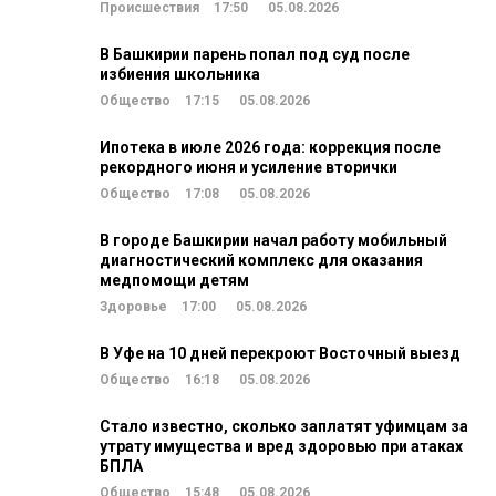
Происшествия
17:50
05.08.2026
В Башкирии парень попал под суд после
избиения школьника
Общество
17:15
05.08.2026
Ипотека в июле 2026 года: коррекция после
рекордного июня и усиление вторички
Общество
17:08
05.08.2026
В городе Башкирии начал работу мобильный
диагностический комплекс для оказания
медпомощи детям
Здоровье
17:00
05.08.2026
В Уфе на 10 дней перекроют Восточный выезд
Общество
16:18
05.08.2026
Стало известно, сколько заплатят уфимцам за
утрату имущества и вред здоровью при атаках
БПЛА
Общество
15:48
05.08.2026