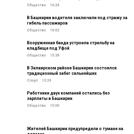
Общество
16:24
В Башкирии водителя заключили под стражу за
гибель пассажиров
Общество
16:02
Вооруженная банда устроила стрельбу на
кладбище под Уфой
Общество
15:38
В Зилаирском районе Башкирии состоялся
традиционный забег сильнейших
Спорт
15:29
Работники двух компаний остались без
зарплаты в Башкирии
Общество
15:00
Жителей Башкирии предупредили о тумане на