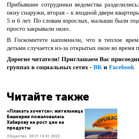
Прибывшие сотрудники ведомства разделились:
окну снаружи, вторая – к входной двери квартир
5 и 6 лет. По словам взрослых, малыши были по
просто закрывали окно.
В Госкомитете напомнили, что в теплое врем
детьми случается из-за открытых окон во время 
Дорогие читатели! Приглашаем Вас присоеди
группах в социальных сетях -
ВК
и
Facebook
Читайте также
«Плакать хочется»: жительница
Башкирии пожаловалась
Хабирову на рост цен на
продукты
Общество
09:21
19.01.2022