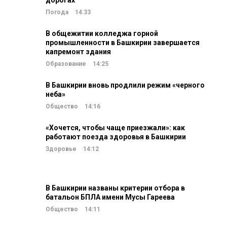
дорогах
Погода
14:33
В общежитии колледжа горной
промышленности в Башкирии завершается
капремонт здания
Образование
14:25
В Башкирии вновь продлили режим «черного
неба»
Общество
14:16
«Хочется, чтобы чаще приезжали»: как
работают поезда здоровья в Башкирии
Здоровье
14:12
В Башкирии названы критерии отбора в
батальон БПЛА имени Мусы Гареева
Общество
14:11