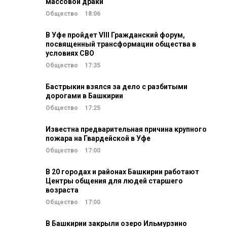
массовой драки
Общество
18:06
В Уфе пройдет VIII Гражданский форум,
посвященный трансформации общества в
условиях СВО
Общество
17:35
Бастрыкин взялся за дело с разбитыми
дорогами в Башкирии
Общество
17:25
Известна предварительная причина крупного
пожара на Гвардейской в Уфе
Общество
17:00
В 20 городах и районах Башкирии работают
Центры общения для людей старшего
возраста
Общество
17:00
В Башкирии закрыли озеро Ильмурзино