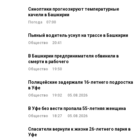
Синоптики прогнозируют температурные
качели в Башкирии
Погода
07:00
Пьяный водитель уснул на трассе в Башкирии
Общество
20:41
В Башкирии предпринимателя обвинили в
смерти в рабочего
Общество
19:50
Полицейские задержали 16-летнего подростка
в Уфе
Общество
19:02
05.08.2026
В Уфе без вести пропала 55-летняя женщина
Общество
18:27
05.08.2026
Спасатели вернули к жизни 26-летнего парня в
Уфе