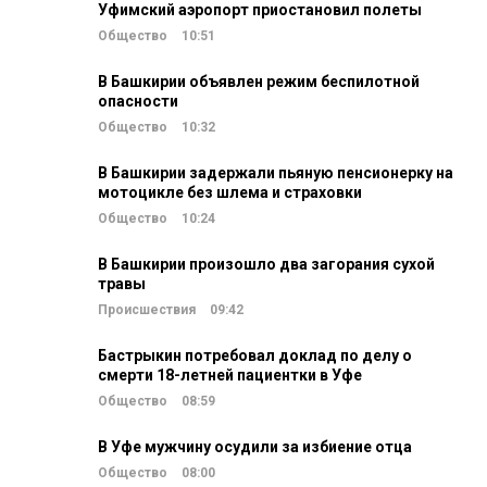
Уфимский аэропорт приостановил полеты
Общество
10:51
В Башкирии объявлен режим беспилотной
опасности
Общество
10:32
В Башкирии задержали пьяную пенсионерку на
мотоцикле без шлема и страховки
Общество
10:24
В Башкирии произошло два загорания сухой
травы
Происшествия
09:42
Бастрыкин потребовал доклад по делу о
смерти 18-летней пациентки в Уфе
Общество
08:59
В Уфе мужчину осудили за избиение отца
Общество
08:00