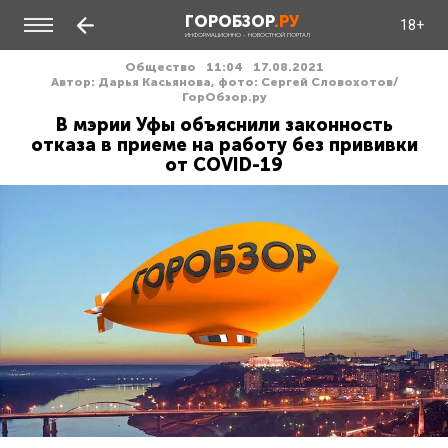
ГОРОБЗОР
.РУ
18+
ИНФОРМАЦИОННО - НОВОСТНОЙ ПОРТАЛ
Общество
11:04
17.08.2021
Автор: Дарья Касьянова, фото: Сергей Словохотов/
ГорОбзор.ру
В мэрии Уфы объяснили законность
отказа в приеме на работу без прививки
от COVID-19