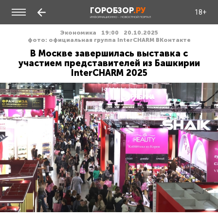
ГОРОБЗОР
.РУ
18+
ИНФОРМАЦИОННО - НОВОСТНОЙ ПОРТАЛ
Экономика
19:00
20.10.2025
фото: официальная группа InterCHARM ВКонтакте
В Москве завершилась выставка с
участием представителей из Башкирии
InterCHARM 2025